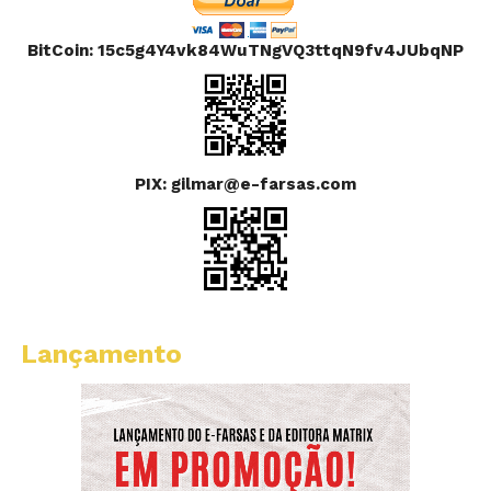
BitCoin: 15c5g4Y4vk84WuTNgVQ3ttqN9fv4JUbqNP
PIX: gilmar@e-farsas.com
Lançamento