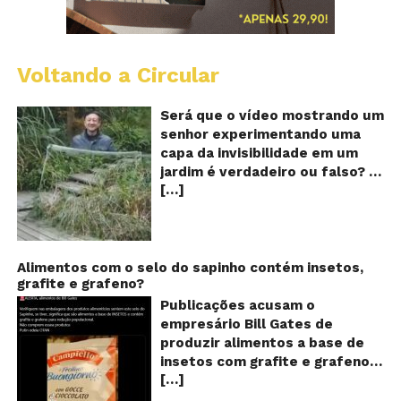
Voltando a Circular
A
Ch
m
Será que o vídeo mostrando um
e
senhor experimentando uma
ví
capa da invisibilidade em um
a
jardim é verdadeiro ou falso? O
no
[…]
vídeo surgiu nas redes sociais e
ca
qu
em diversos sites e blogs na
d
segunda semana de dezembro
in
de 2017 e rapidamente ganhou
centenas de milhares de
Alimentos com o selo do sapinho contém insetos,
grafite e grafeno?
curtidas e de
compartilhamentos. Nele
Publicações acusam o
podemos ver um senhor
empresário Bill Gates de
exibindo o que parece ser uma
produzir alimentos a base de
das maiores invenções dos
insetos com grafite e grafeno
últimos tempos: Um tipo de
[…]
com o objetivo de reduzir a
capa que torna o usuário
população! Será verdade?