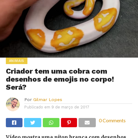
ANIMAIS
Criador tem uma cobra com
desenhos de emojis no corpo!
Será?
Por
Gilmar Lopes
Publicado em
9 de março de 2017
0 Comments
Vídeo mostra uma píton branca com desenhos