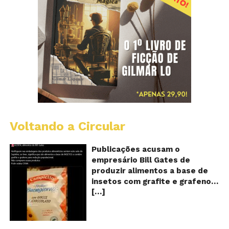
Voltando a Circular
Al
c
o
Publicações acusam o
se
empresário Bill Gates de
d
produzir alimentos a base de
sa
insetos com grafite e grafeno
c
[…]
com o objetivo de reduzir a
in
gr
população! Será verdade?
e
Vídeos e textos com
gr
acusações começaram a se