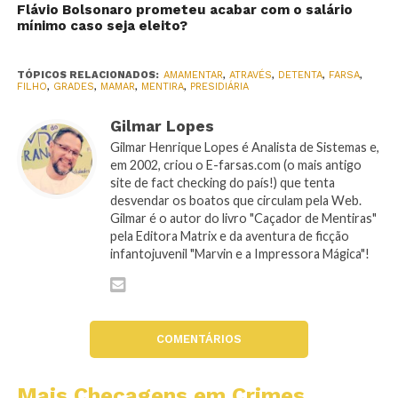
Flávio Bolsonaro prometeu acabar com o salário
mínimo caso seja eleito?
TÓPICOS RELACIONADOS:
AMAMENTAR
,
ATRAVÉS
,
DETENTA
,
FARSA
,
FILHO
,
GRADES
,
MAMAR
,
MENTIRA
,
PRESIDIÁRIA
Gilmar Lopes
Gilmar Henrique Lopes é Analista de Sistemas e,
em 2002, criou o E-farsas.com (o mais antigo
site de fact checking do país!) que tenta
desvendar os boatos que circulam pela Web.
Gilmar é o autor do livro "Caçador de Mentiras"
pela Editora Matrix e da aventura de ficção
infantojuvenil "Marvin e a Impressora Mágica"!
COMENTÁRIOS
Mais Checagens em Crimes