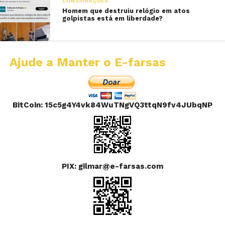
CONSPIRAÇÕES
Homem que destruiu relógio em atos
golpistas está em liberdade?
Ajude a Manter o E-farsas
BitCoin: 15c5g4Y4vk84WuTNgVQ3ttqN9fv4JUbqNP
PIX: gilmar@e-farsas.com