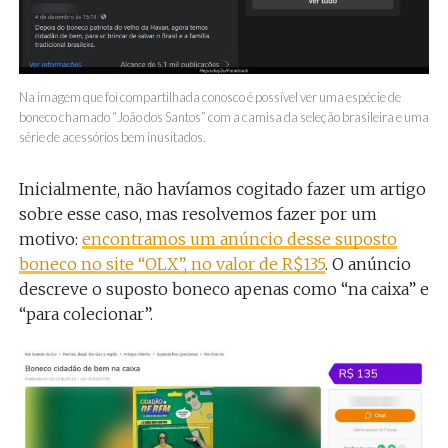
Na imagem que foi compartilhada conosco é possível ver uma espécie de
boneco chamado “João dos Santos” com a camisa da seleção brasileira e uma
série de acessórios bem inusitados.
Inicialmente, não havíamos cogitado fazer um artigo
sobre esse caso, mas resolvemos fazer por um
motivo:
encontramos um anúncio desse suposto
boneco no site “OLX”, no valor de R$135
. O anúncio
descreve o suposto boneco apenas como “na caixa” e
“para colecionar”.