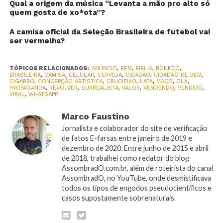
Qual a origem da música “Levanta a mão pro alto só
quem gosta de xo*ota”?
A camisa oficial da Seleção Brasileira de futebol vai
ser vermelha?
TÓPICOS RELACIONADOS:
ANÚNCIO
,
BEM
,
BIBLIA
,
BONECO
,
BRASILEIRA
,
CAMISA
,
CELULAR
,
CERVEJA
,
CIDADÃO
,
CIDADÃO DE BEM
,
CIGARRO
,
CONCEPÇÃO ARTÍSTICA
,
CRUCIFIXO
,
LATA
,
MAÇO
,
OLX
,
PROPAGANDA
,
REVOLVER
,
SURREALISTA
,
VALOR
,
VENDENDO
,
VENDIDO
,
VIRAL
,
WHATSAPP
Marco Faustino
Jornalista e colaborador do site de verificação
de fatos E-farsas entre janeiro de 2019 e
dezembro de 2020. Entre junho de 2015 e abril
de 2018, trabalhei como redator do blog
AssombradO.com.br, além de roteirista do canal
AssombradO, no YouTube, onde desmistificava
todos os tipos de engodos pseudocientíficos e
casos supostamente sobrenaturais.