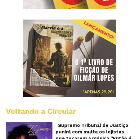
Voltando a Circular
S
pr
q
Supremo Tribunal de Justiça
Sh
punirá com multa os lojistas
d
que tocarem a música “Então é