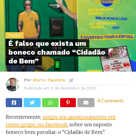
FALSO
É falso que exista um
boneco chamado “Cidadão
de Bem”
Por
Marco Faustino
Publicado em
6 de dezembro de 2020
4 Comments
Recentemente,
surgiu um questionamento em
nosso grupo, no Facebook
, sobre um suposto
boneco bem peculiar: o “Cidadão de Bem”.