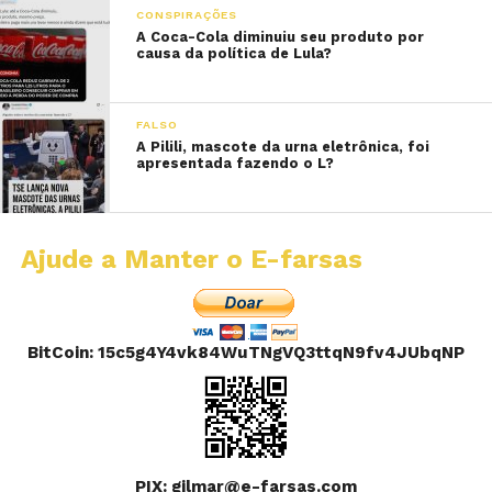
CONSPIRAÇÕES
A Coca-Cola diminuiu seu produto por
causa da política de Lula?
FALSO
A Pilili, mascote da urna eletrônica, foi
apresentada fazendo o L?
Ajude a Manter o E-farsas
BitCoin: 15c5g4Y4vk84WuTNgVQ3ttqN9fv4JUbqNP
PIX: gilmar@e-farsas.com