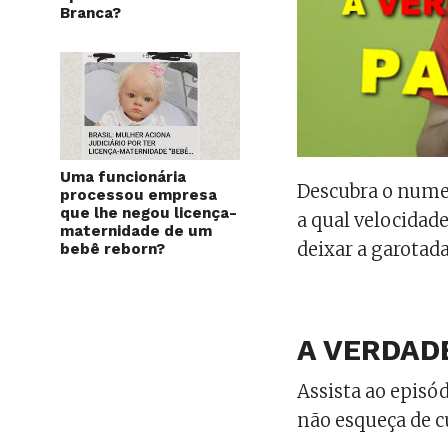
Branca?
Uma funcionária
Descubra o numer
processou empresa
que lhe negou licença-
a qual velocidad
maternidade de um
deixar a garotada 
bebê reborn?
A VERDAD
Assista ao episó
não esqueça de c