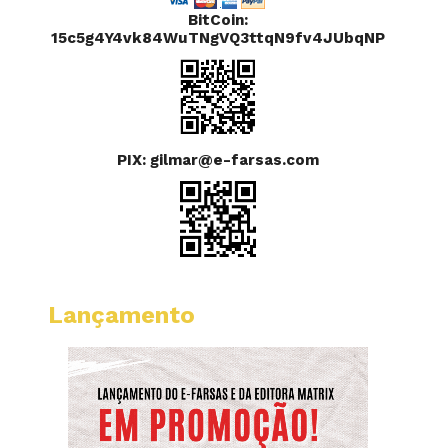
BitCoin:
15c5g4Y4vk84WuTNgVQ3ttqN9fv4JUbqNP
PIX: gilmar@e-farsas.com
Lançamento