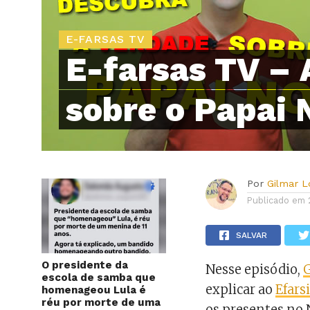
E-FARSAS TV
E-farsas TV – 
sobre o Papai 
Por
Gilmar 
Publicado em
SALVAR
O presidente da
Nesse episódio,
escola de samba que
explicar ao
Efar
homenageou Lula é
réu por morte de uma
os presentes no 