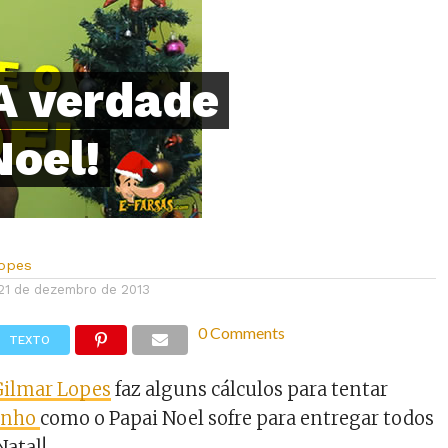
A verdade
Noel!
Lopes
21 de dezembro de 2013
0 Comments
TEXTO
Gilmar Lopes
faz alguns cálculos para tentar
sinho
como o Papai Noel sofre para entregar todos
Natal!