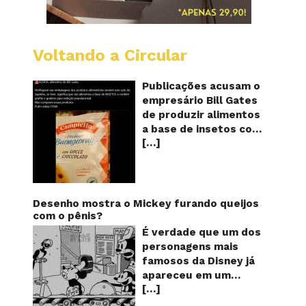
Voltando a Circular
Alimen
com
o
Publicações acusam o
selo
empresário Bill Gates
do
de produzir alimentos
sapinho
a base de insetos com
contém
[…]
grafite e grafeno com
insetos
grafite
o objetivo de reduzir a
e
população! Será
grafen
verdade? Vídeos e
textos com acusações
Desenho mostra o Mickey furando queijos
começaram a se
com o pênis?
espalhar nas redes
É verdade que um dos
sociais na segunda
personagens mais
quinzena de agosto de
famosos da Disney já
2024 e afirmam que as
apareceu em um
empresas do
[…]
desenho animado na
milionário norte-
TV furando queijos