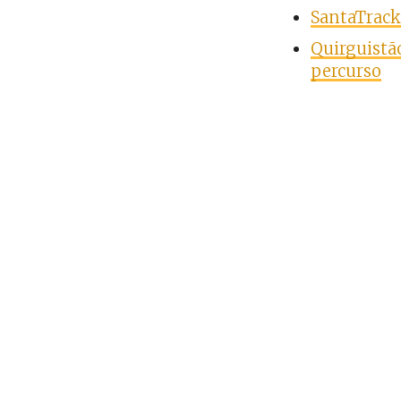
SantaTrack
Quirguistão
percurso