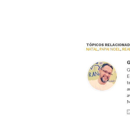
TÓPICOS RELACIONAD
NATAL
,
PAPAI NOEL
,
REA
G
G
E
t
a
a
M