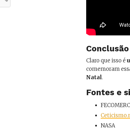
Conclusão
Claro que isso é
u
comemoram essa 
Natal
.
Fontes e s
FECOMERC
Ceticismo.
NASA