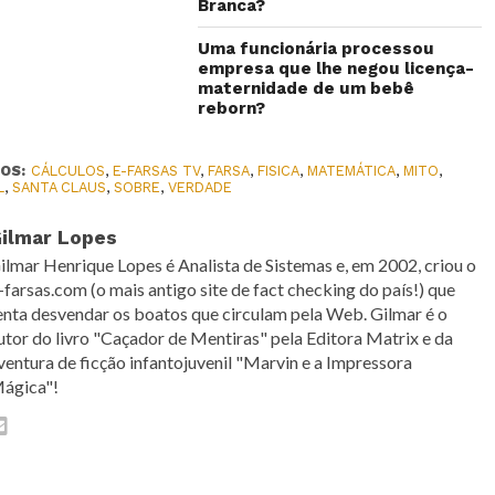
Branca?
Uma funcionária processou
empresa que lhe negou licença-
maternidade de um bebê
reborn?
OS:
CÁLCULOS
,
E-FARSAS TV
,
FARSA
,
FISICA
,
MATEMÁTICA
,
MITO
,
L
,
SANTA CLAUS
,
SOBRE
,
VERDADE
ilmar Lopes
ilmar Henrique Lopes é Analista de Sistemas e, em 2002, criou o
-farsas.com (o mais antigo site de fact checking do país!) que
enta desvendar os boatos que circulam pela Web. Gilmar é o
utor do livro "Caçador de Mentiras" pela Editora Matrix e da
ventura de ficção infantojuvenil "Marvin e a Impressora
ágica"!