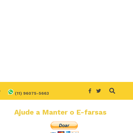
O
(11) 96075-5663
Ajude a Manter o E-farsas