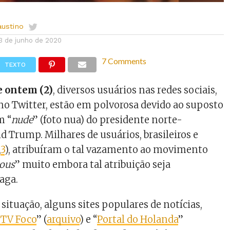
austino
3 de junho de 2020
7 Comments
TEXTO
e ontem (2)
, diversos usuários nas redes sociais,
o Twitter, estão em polvorosa devido ao suposto
m “
nude
” (foto nua) do presidente norte-
 Trump. Milhares de usuários, brasileiros e
,
3
), atribuíram o tal vazamento ao movimento
ous
” muito embora tal atribuição seja
aga.
situação, alguns sites populares de notícias,
 TV Foco
” (
arquivo
) e “
Portal do Holanda
”