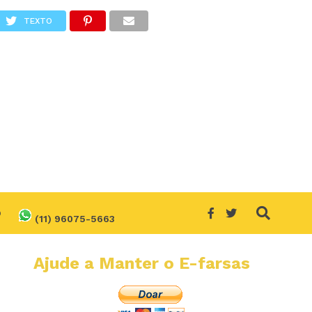
TEXTO
O
(11) 96075-5663
Ajude a Manter o E-farsas