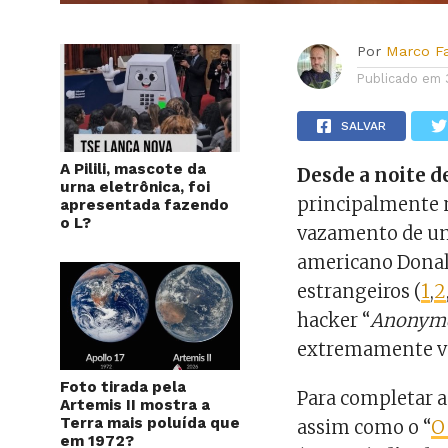
Por
Marco F
Publicado em
SALVAR
A Pilili, mascote da
Desde a noite d
urna eletrônica, foi
principalmente n
apresentada fazendo
o L?
vazamento de u
americano Donald
estrangeiros (
1
,
2
hacker “
Anonym
extremamente v
Foto tirada pela
Para completar a 
Artemis II mostra a
Terra mais poluída que
assim como o “
O
em 1972?