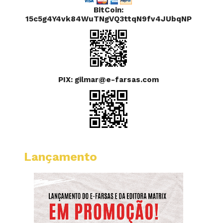
BitCoin:
15c5g4Y4vk84WuTNgVQ3ttqN9fv4JUbqNP
PIX: gilmar@e-farsas.com
Lançamento