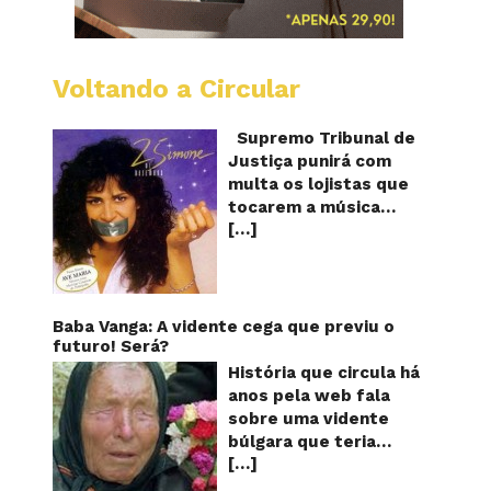
Voltando a Circular
STJ
proíbe
que
Supremo Tribunal de
Shoppi
Justiça punirá com
do
multa os lojistas que
Brasil
tocarem a música
toque
[…]
“Então é Natal”
“Então
é
interpretada pela
Natal”
cantora Simone! Será?
De acordo com notícia
publicada em diversos
Baba Vanga: A vidente cega que previu o
sites e blogs (e
futuro! Será?
amplamente divulgada
História que circula há
nas redes sociais),
anos pela web fala
uma das canções mais
sobre uma vidente
populares do Natal
búlgara que teria
brasileiro estaria
[…]
ficado cega aos 12
proibida de ser
anos, mas teria