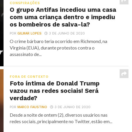
CONSPIRAÇÕES
O grupo Antifas incediou uma casa
com uma criança dentro e impediu
os bombeiros de salva-la?
POR
GILMAR LOPES
3 DE JUNHO DE 2020
O crime bárbaro teria ocorrido em Richmond, na
Virgínia (EUA), durante protestos contra o
assassinato de...
FORA DE CONTEXTO
Foto íntima de Donald Trump
vazou nas redes sociais! Será
verdade?
POR
MARCO FAUSTINO
3 DE JUNHO DE 2020
Desde a noite de ontem (2), diversos usuários nas
redes sociais, principalmente no Twitter, estão em...