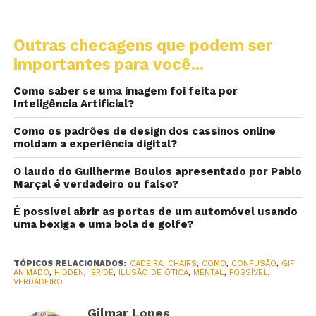
Outras checagens que podem ser
importantes para você...
Como saber se uma imagem foi feita por
Inteligência Artificial?
Como os padrões de design dos cassinos online
moldam a experiência digital?
O laudo do Guilherme Boulos apresentado por Pablo
Marçal é verdadeiro ou falso?
É possível abrir as portas de um automóvel usando
uma bexiga e uma bola de golfe?
TÓPICOS RELACIONADOS:
CADEIRA
,
CHAIRS
,
COMO
,
CONFUSÃO
,
GIF
ANIMADO
,
HIDDEN
,
IBRIDE
,
ILUSÃO DE ÓTICA
,
MENTAL
,
POSSÍVEL
,
VERDADEIRO
Gilmar Lopes