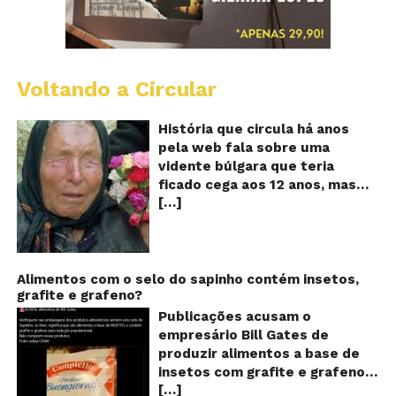
Voltando a Circular
B
Va
A
História que circula há anos
vi
pela web fala sobre uma
ce
vidente búlgara que teria
q
ficado cega aos 12 anos, mas
pr
[…]
teria previsto o fim a
o
fu
humanidade! Será verdade?
Se
Baba Vanga, a mulher que
previu o fim do mundo e do
nosso futuro, morreu em 1996
Alimentos com o selo do sapinho contém insetos,
grafite e grafeno?
aos 90 anos de idade, e teria
sido uma das grandes videntes
Publicações acusam o
do século XX. De acordo com
empresário Bill Gates de
inúmeros textos que circulam a
produzir alimentos a base de
seu respeito, Baba Vanga teria
insetos com grafite e grafeno
previsto a morte de Stalin além
[…]
com o objetivo de reduzir a