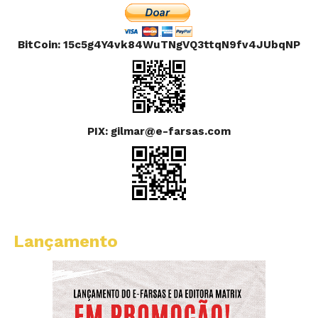
BitCoin: 15c5g4Y4vk84WuTNgVQ3ttqN9fv4JUbqNP
PIX: gilmar@e-farsas.com
Lançamento