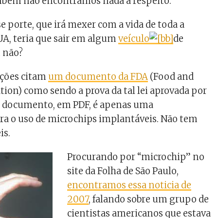
ambém não encontramos nada a respeito.
e porte, que irá mexer com a vida de toda a
A, teria que sair em algum
veículo
de
 não?
ções citam
um documento da FDA
(Food and
ion) como sendo a prova da tal lei aprovada por
 documento, em PDF, é apenas uma
ra o uso de microchips implantáveis. Não tem
is.
Procurando por “microchip” no
site da Folha de São Paulo,
encontramos essa noticia de
2007
, falando sobre um grupo de
cientistas americanos que estava