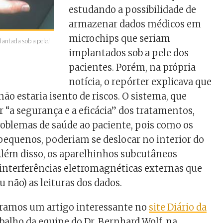
estudando a possibilidade de
armazenar dados médicos em
microchips que seriam
lantada sob a pele!
implantados sob a pele dos
pacientes. Porém, na própria
notícia, o repórter explicava que
ão estaria isento de riscos. O sistema, que
 “a segurança e a eficácia” dos tratamentos,
roblemas de saúde ao paciente, pois como os
pequenos, poderiam se deslocar no interior do
lém disso, os aparelhinhos subcutâneos
interferências eletromagnéticas externas que
 não) as leituras dos dados.
amos um artigo interessante no
site Diário da
abalho da equipe do Dr. Bernhard Wolf, na