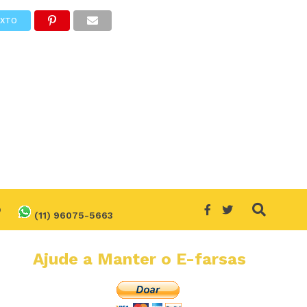
EXTO
O
(11) 96075-5663
Ajude a Manter o E-farsas