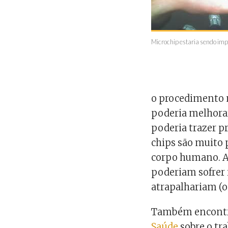
Microchip estaria sendo imp
o procedimento n
poderia melhorar
poderia trazer p
chips são muito 
corpo humano. A
poderiam sofrer 
atrapalhariam (ou
Também encontr
Saúde
sobre o tr