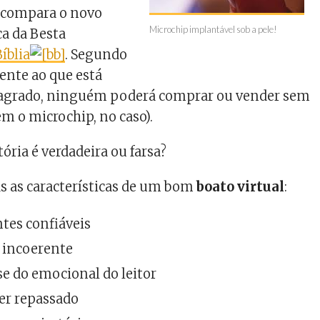
 compara o novo
Microchip implantável sob a pele!
a da Besta
Bíblia
. Segundo
mente ao que está
o sagrado, ninguém poderá comprar ou vender sem
em o microchip, no caso).
tória é verdadeira ou farsa?
s as características de um bom
boato virtual
:
ntes confiáveis
e incoerente
se do emocional do leitor
ser repassado