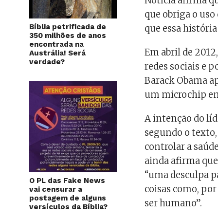
Notícia afirma q
que obriga o uso
Bíblia petrificada de
que essa história
350 milhões de anos
encontrada na
Em abril de 2012,
Austrália! Será
verdade?
redes sociais e p
Barack Obama ap
um microchip em
A intenção do líd
segundo o texto, 
controlar a saúde
ainda afirma que
“uma desculpa p
O PL das Fake News
coisas como, por
vai censurar a
postagem de alguns
ser humano”.
versículos da Bíblia?