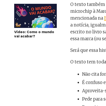
O texto também
microchip à Marc
mencionada na
a notícia, igual
escrito no livr
Vídeo: Como o mundo
vai acabar?
essa marca (ou s
Será que essa his
O texto tem toda
Não cita fo
É confuso 
Aproveita-
Pede para 