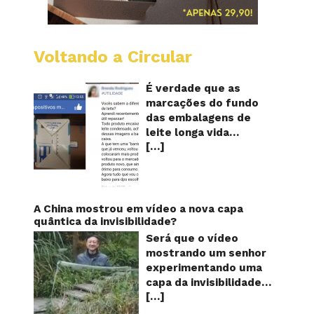
Voltando a Circular
Embala
longa
vida
É verdade que as
mostr
marcações do fundo
quanta
das embalagens de
vezes
leite longa vida
o
[…]
servem para mostrar
leite
foi
quantas vezes o
reapro
produto foi
reaproveitado? O
alerta surgiu no dia 22
A China mostrou em vídeo a nova capa
de novembro de 2018,
quântica da invisibilidade?
em uma conta no
Será que o vídeo
Facebook e
mostrando um senhor
rapidamente se
experimentando uma
espalhou também
capa da invisibilidade
através de grupos no
[…]
em um jardim é
WhatsApp. De acordo
verdadeiro ou falso? O