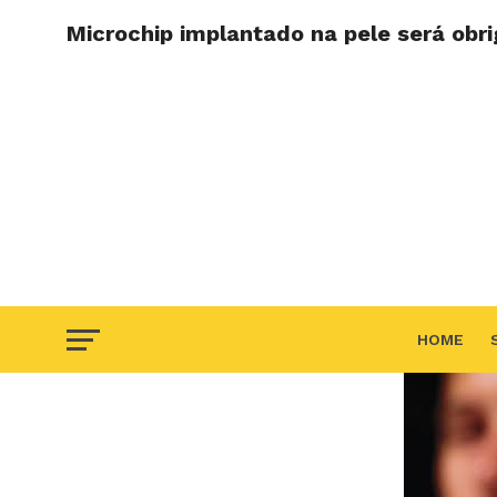
Microchip implantado na pele será obr
HOME
F.A.Q