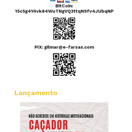
BitCoin:
15c5g4Y4vk84WuTNgVQ3ttqN9fv4JUbqNP
PIX: gilmar@e-farsas.com
Lançamento