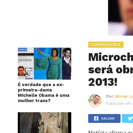
CONSPIRAÇÕES
Microch
será ob
2013!
É verdade que a ex-
primeira-dama
Michelle Obama é uma
Por
Gilmar 
mulher trans?
Publicado em
SALVAR