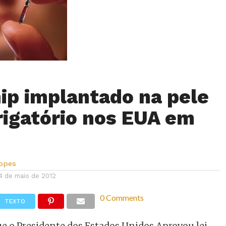
ip implantado na pele
rigatório nos EUA em
Lopes
4 de maio de 2012
0 Comments
TEXTO