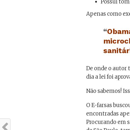
Possui tom
Apenas como exe
“
Obama
microc
sanitár
De onde o autor 
dia a lei foi apro
Não sabemos! Iss
O E-farsas busco
encontradas apen
Procurando em si