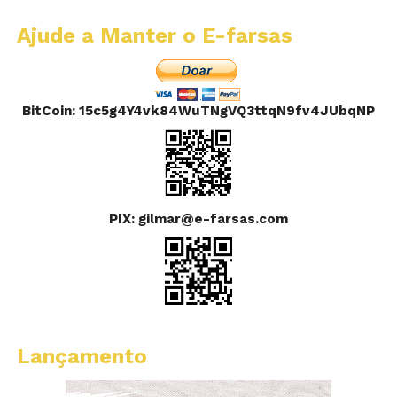
Ajude a Manter o E-farsas
BitCoin: 15c5g4Y4vk84WuTNgVQ3ttqN9fv4JUbqNP
PIX: gilmar@e-farsas.com
Lançamento