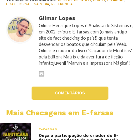
TÓPICOS RELACIONADOS:
AGORA SÃO PAULO
,
BOATO
,
E-FARSAS
,
HOAX
,
JORNAL
,
NA MÍDIA
,
REFERENCIA
Gilmar Lopes
Gilmar Henrique Lopes é Analista de Sistemas e,
em 2002, criou o E-farsas.com (o mais antigo
site de fact checking do país!) que tenta
desvendar os boatos que circulam pela Web.
Gilmar é o autor do livro "Caçador de Mentiras"
pela Editora Matrix e da aventura de ficção
infantojuvenil "Marvin e a Impressora Mágica"!
COMENTÁRIOS
Mais Checagens em E-farsas
E-FARSAS
Ouça a participação do criador do E-