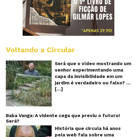
Voltando a Circular
A
Ch
m
Será que o vídeo mostrando um
e
senhor experimentando uma
ví
capa da invisibilidade em um
a
jardim é verdadeiro ou falso? O
no
[…]
vídeo surgiu nas redes sociais e
ca
qu
em diversos sites e blogs na
d
segunda semana de dezembro
in
de 2017 e rapidamente ganhou
centenas de milhares de
Baba Vanga: A vidente cega que previu o futuro!
Será?
curtidas e de
compartilhamentos. Nele
História que circula há anos
podemos ver um senhor
pela web fala sobre uma