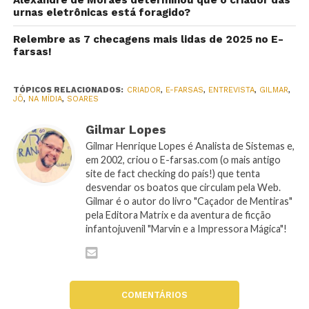
Alexandre de Moraes determinou que o criador das
urnas eletrônicas está foragido?
Relembre as 7 checagens mais lidas de 2025 no E-
farsas!
TÓPICOS RELACIONADOS:
CRIADOR
,
E-FARSAS
,
ENTREVISTA
,
GILMAR
,
JÔ
,
NA MÍDIA
,
SOARES
Gilmar Lopes
Gilmar Henrique Lopes é Analista de Sistemas e,
em 2002, criou o E-farsas.com (o mais antigo
site de fact checking do país!) que tenta
desvendar os boatos que circulam pela Web.
Gilmar é o autor do livro "Caçador de Mentiras"
pela Editora Matrix e da aventura de ficção
infantojuvenil "Marvin e a Impressora Mágica"!
COMENTÁRIOS