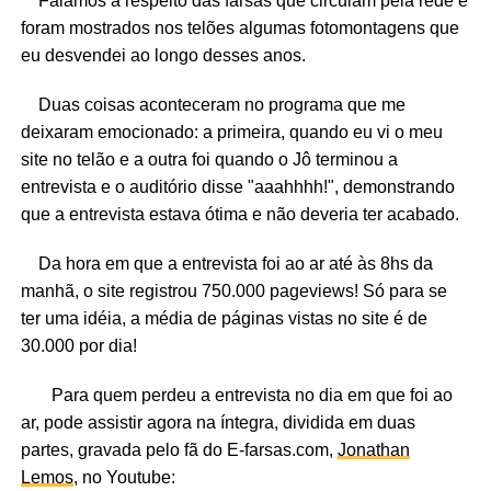
Falamos à respeito das farsas que circulam pela rede e
foram mostrados nos telões algumas fotomontagens que
eu desvendei ao longo desses anos.
Duas coisas aconteceram no programa que me
deixaram emocionado: a primeira, quando eu vi o meu
site no telão e a outra foi quando o Jô terminou a
entrevista e o auditório disse "aaahhhh!", demonstrando
que a entrevista estava ótima e não deveria ter acabado.
Da hora em que a entrevista foi ao ar até às 8hs da
manhã, o site registrou 750.000 pageviews! Só para se
ter uma idéia, a média de páginas vistas no site é de
30.000 por dia!
Para quem perdeu a entrevista no dia em que foi ao
ar, pode assistir agora na íntegra, dividida em duas
partes, gravada pelo fã do E-farsas.com,
Jonathan
Lemos
, no Youtube: