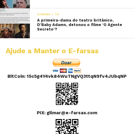
CINEMA / TV
A primeira-dama do teatro britânico,
D’Baby Adams, detonou o filme ‘O Agente
Secreto’?
Ajude a Manter o E-farsas
BitCoin: 15c5g4Y4vk84WuTNgVQ3ttqN9fv4JUbqNP
PIX: gilmar@e-farsas.com