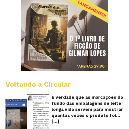
Voltando a Circular
E
lo
vi
É verdade que as marcações do
m
fundo das embalagens de leite
qu
longa vida servem para mostrar
v
quantas vezes o produto foi
o
[…]
reaproveitado? O alerta surgiu
le
fo
no dia 22 de novembro de 2018,