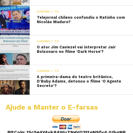
CINEMA / TV
Telejornal chileno confundiu o Ratinho com
Nicolás Maduro?
CINEMA / TV
O ator Jim Caviezel vai interpretar Jair
Bolsonaro no filme ‘Dark Horse’?
CINEMA / TV
A primeira-dama do teatro britânico,
D’Baby Adams, detonou o filme ‘O Agente
Secreto’?
Ajude a Manter o E-farsas
BitCoin: 15c5g4Y4vk84WuTNgVQ3ttqN9fv4JUbqNP