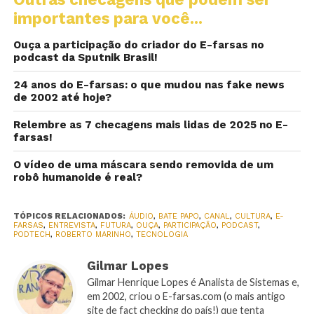
importantes para você...
Ouça a participação do criador do E-farsas no
podcast da Sputnik Brasil!
24 anos do E-farsas: o que mudou nas fake news
de 2002 até hoje?
Relembre as 7 checagens mais lidas de 2025 no E-
farsas!
O vídeo de uma máscara sendo removida de um
robô humanoide é real?
TÓPICOS RELACIONADOS:
ÁUDIO
,
BATE PAPO
,
CANAL
,
CULTURA
,
E-
FARSAS
,
ENTREVISTA
,
FUTURA
,
OUÇA
,
PARTICIPAÇÃO
,
PODCAST
,
PODTECH
,
ROBERTO MARINHO
,
TECNOLOGIA
Gilmar Lopes
Gilmar Henrique Lopes é Analista de Sistemas e,
em 2002, criou o E-farsas.com (o mais antigo
site de fact checking do país!) que tenta