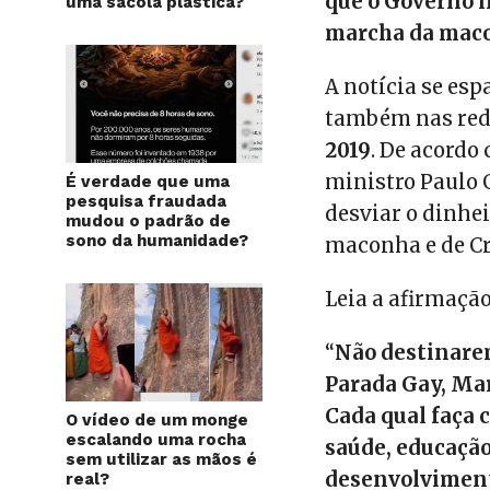
que o Governo ir
uma sacola plástica?
marcha da maco
A notícia se es
também nas red
2019
. De acordo
ministro Paulo 
É verdade que uma
pesquisa fraudada
desviar o dinhe
mudou o padrão de
sono da humanidade?
maconha e de Cr
Leia a afirmaçã
“
Não destinarem
Parada Gay, Ma
Cada qual faça 
O vídeo de um monge
escalando uma rocha
saúde, educação
sem utilizar as mãos é
desenvolvimen
real?