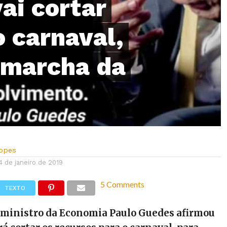
ai cortar
o carnaval,
 marcha da
Lopes
4 de janeiro de 2019
5 Comments
TEXTO
o ministro da Economia Paulo Guedes afirmou