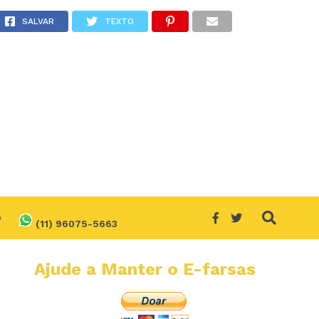
ha?
SALVAR
TEXTO
O
(11) 96075-5663
Ajude a Manter o E-farsas