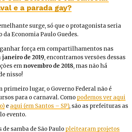
val e a parada gay?
emelhante surge, só que o protagonista seria
ro da Economia Paulo Guedes.
o ganhar força em compartilhamentos nas
m
janeiro de 2019
, encontramos versões dessas
ações em
novembro de 2018
, mas não há
e nisso!
m primeiro lugar, o Governo Federal não é
ursos para o carnaval. Como
podemos ver aqui
o)
e
aqui (em Santos – SP)
, são as prefeituras as
lo evento.
s de samba de São Paulo
pleitearam projetos