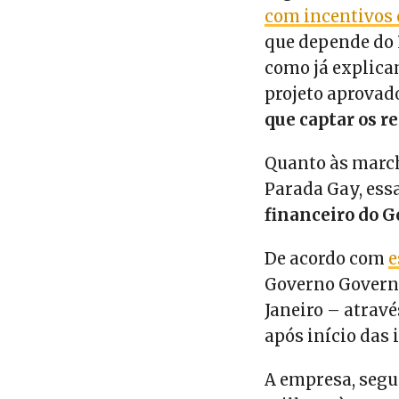
com incentivos 
que depende do 
como já explica
projeto aprovad
que captar os r
Quanto às march
Parada Gay, ess
financeiro do 
De acordo com
e
Governo Governo
Janeiro – atravé
após início das 
A empresa, segu