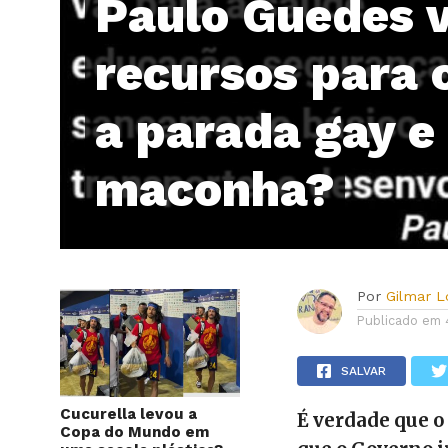
Paulo Guedes v
recursos para 
a parada gay e
maconha?
Por
Gilmar 
Publicado em
SALVAR
Cucurella levou a
É verdade que 
Copa do Mundo em