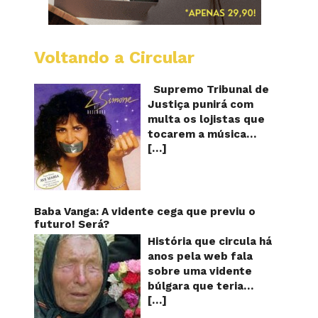
Voltando a Circular
STJ
proíbe
que
Supremo Tribunal de
Shoppi
Justiça punirá com
do
multa os lojistas que
Brasil
tocarem a música
toque
[…]
“Então é Natal”
“Então
é
interpretada pela
Natal”
cantora Simone! Será?
De acordo com notícia
publicada em diversos
Baba Vanga: A vidente cega que previu o
sites e blogs (e
futuro! Será?
amplamente divulgada
História que circula há
nas redes sociais),
anos pela web fala
uma das canções mais
sobre uma vidente
populares do Natal
búlgara que teria
brasileiro estaria
[…]
ficado cega aos 12
proibida de ser
anos, mas teria