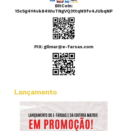
BitCoin:
15c5g4Y4vk84WuTNgVQ3ttqN9fv4JUbqNP
PIX: gilmar@e-farsas.com
Lançamento