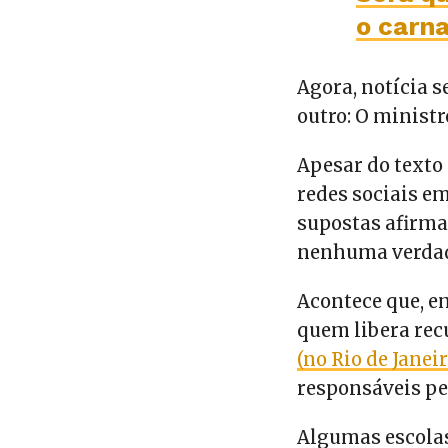
o carna
Agora, notícia s
outro: O minist
Apesar do text
redes sociais e
supostas afirm
nenhuma verdad
Acontece que, e
quem libera rec
(no Rio de Janeir
responsáveis pe
Algumas escola