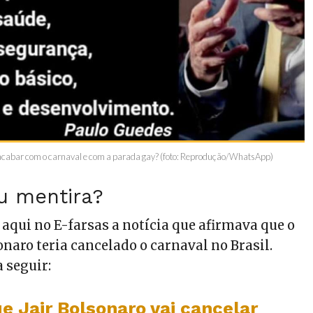
 acabar com o carnaval e com a parada gay? (foto: Reprodução/WhatsApp)
u mentira?
aqui no E-farsas a notícia que afirmava que o
naro teria cancelado o carnaval no Brasil.
a seguir:
e Jair Bolsonaro vai cancelar