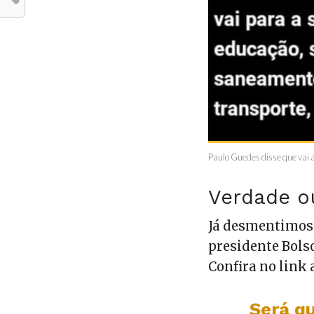
Paulo Guedes disse que vai
Verdade o
Já desmentimos 
presidente Bolso
Confira no link 
Será qu