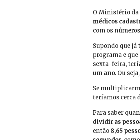
O Ministério da
médicos cadast
com os números 
Supondo que já 
programa e que 
sexta-feira, te
um ano
. Ou seja
Se multiplicarm
teríamos cerca 
Para saber quan
dividir as pess
então
8,65 pess
segundos
, como