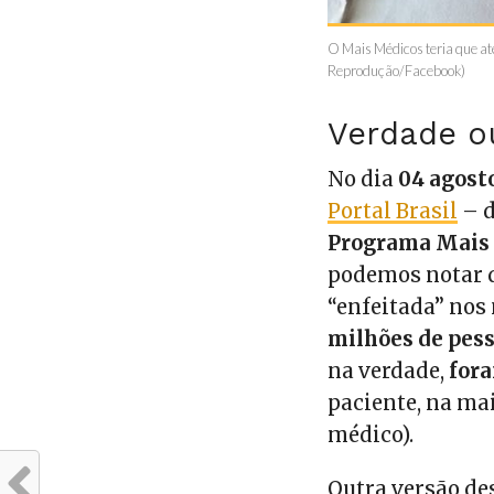
O Mais Médicos teria que ate
Reprodução/Facebook)
Verdade o
No dia
04 agost
Portal Brasil
– d
Programa Mais
podemos notar q
“enfeitada” no
milhões de pes
na verdade,
fora
paciente, na ma
médico).
Outra versão de