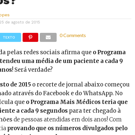
os?
Lopes
25 de agosto de 2015
0 Comments
TEXTO
da pelas redes sociais afirma que
o Programa
tendeu uma média de um paciente a cada 9
anos
! Será verdade?
sto de 2015
o recorte de jornal abaixo começou
hado através do Facebook e do WhatsApp. No
alcula que
o Programa Mais Médicos teria que
iente a cada 9 segundos
para ter chegado à
lhões
de pessoas atendidas em dois anos! Com
ria
provando que os números divulgados pelo