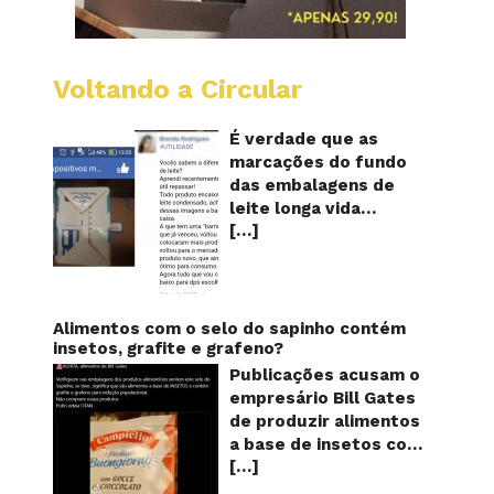
Voltando a Circular
Embala
longa
vida
É verdade que as
mostr
marcações do fundo
quanta
das embalagens de
vezes
leite longa vida
o
[…]
servem para mostrar
leite
foi
quantas vezes o
reapro
produto foi
reaproveitado? O
alerta surgiu no dia 22
Alimentos com o selo do sapinho contém
de novembro de 2018,
insetos, grafite e grafeno?
em uma conta no
Publicações acusam o
Facebook e
empresário Bill Gates
rapidamente se
de produzir alimentos
espalhou também
a base de insetos com
através de grupos no
[…]
grafite e grafeno com
WhatsApp. De acordo
o objetivo de reduzir a