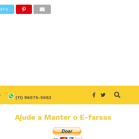
EXTO
O
(11) 96075-5663
Ajude a Manter o E-farsas