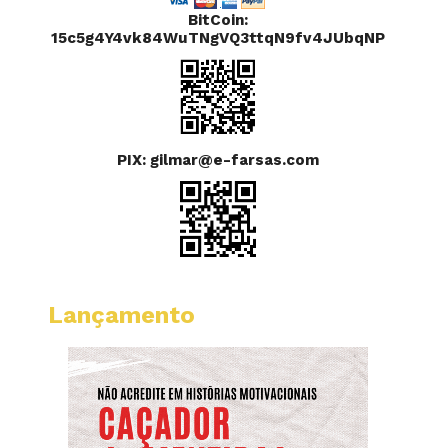
BitCoin:
15c5g4Y4vk84WuTNgVQ3ttqN9fv4JUbqNP
PIX: gilmar@e-farsas.com
Lançamento