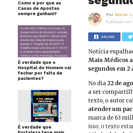
segund
Como e por que as
Casas de Apostas
sempre ganham?
Por
Gilmar 
Publicado em
SALVAR
Notícia espalha
Mais Médicos a
É verdade que o
Hospital do Homem vai
segundos em 2 
fechar por falta de
pacientes?
No dia
22 de ago
a ser compartil
texto, o autor c
atender um pac
marca de 63 mi
isso, o texto esta
É verdade que
Fortaleza teve mais