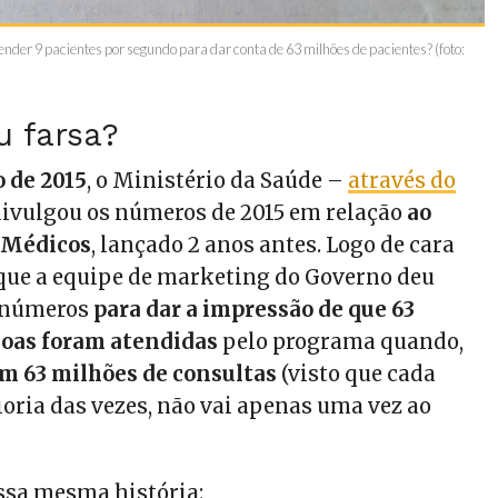
nder 9 pacientes por segundo para dar conta de 63 milhões de pacientes? (foto:
u farsa?
o de 2015
, o Ministério da Saúde –
através do
ivulgou os números de 2015 em relação
ao
 Médicos
, lançado 2 anos antes. Logo de cara
ue a equipe de marketing do Governo deu
s números
para dar a impressão de que 63
soas foram atendidas
pelo programa quando,
m 63 milhões de consultas
(visto que cada
ioria das vezes, não vai apenas uma vez ao
ssa mesma história: