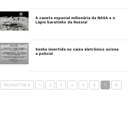
A caneta espacial milionária da NASA e o
Lápis baratinho da Russia!
Senha invertida no caixa eletrônico aciona
a policia!
PÁGINA 7 DE 8
1
2
3
4
5
6
7
8