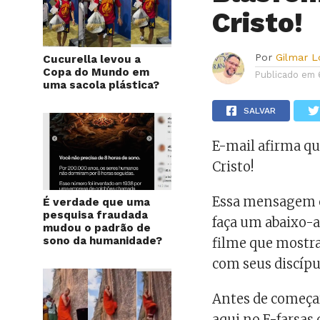
Cristo!
Por
Gilmar 
Cucurella levou a
Copa do Mundo em
Publicado em
uma sacola plástica?
SALVAR
E-mail afirma qu
Cristo!
Essa mensagem ci
É verdade que uma
pesquisa fraudada
faça um abaixo-
mudou o padrão de
sono da humanidade?
filme que mostr
com seus discípu
Antes de começar
aqui no E-farsas