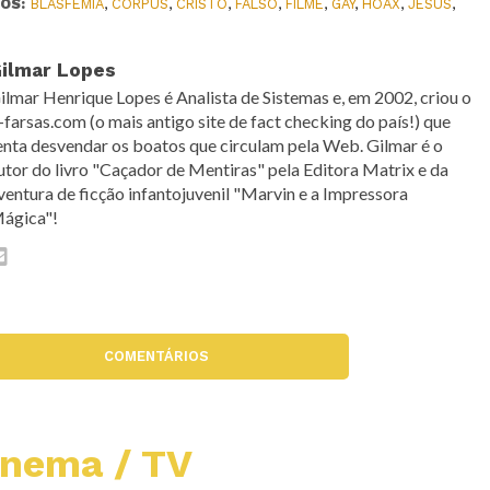
OS:
BLASFEMIA
,
CORPUS
,
CRISTO
,
FALSO
,
FILME
,
GAY
,
HOAX
,
JESUS
,
ilmar Lopes
ilmar Henrique Lopes é Analista de Sistemas e, em 2002, criou o
-farsas.com (o mais antigo site de fact checking do país!) que
enta desvendar os boatos que circulam pela Web. Gilmar é o
utor do livro "Caçador de Mentiras" pela Editora Matrix e da
ventura de ficção infantojuvenil "Marvin e a Impressora
ágica"!
COMENTÁRIOS
inema / TV