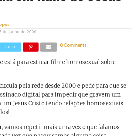
Lopes
6 de junho de 2009
0 Comments
TEXTO
e está para estrear filme homosexual sobre
rcula pela rede desde 2000 e pede para que se
assinado digital para impedir que gravem um
a um Jesus Cristo tendo relações homosexuais
los!
, vamos repetir mais uma vez o que falamos
 cada vez que pesquisamos alguma coisa