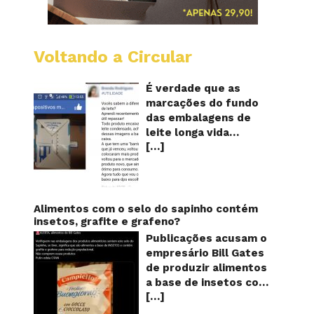
Voltando a Circular
Embala
longa
vida
É verdade que as
mostr
marcações do fundo
quanta
das embalagens de
vezes
leite longa vida
o
[…]
servem para mostrar
leite
foi
quantas vezes o
reapro
produto foi
reaproveitado? O
alerta surgiu no dia 22
Alimentos com o selo do sapinho contém
de novembro de 2018,
insetos, grafite e grafeno?
em uma conta no
Publicações acusam o
Facebook e
empresário Bill Gates
rapidamente se
de produzir alimentos
espalhou também
a base de insetos com
através de grupos no
[…]
grafite e grafeno com
WhatsApp. De acordo
o objetivo de reduzir a