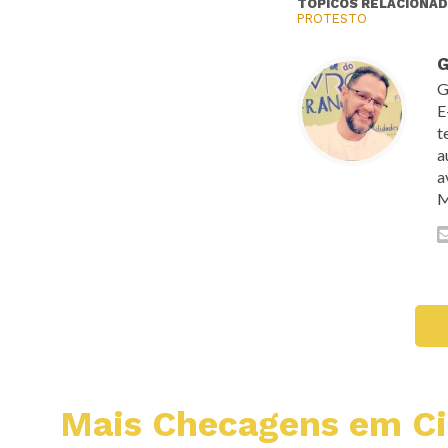
TÓPICOS RELACIONAD
PROTESTO
G
G
E
t
a
a
M
Mais Checagens em C