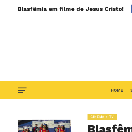
Blasfêmia em filme de Jesus Cristo!
HOME
F.A.Q
CINEMA / TV
Blasfêm