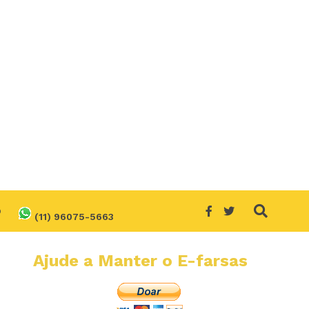
O
(11) 96075-5663
Ajude a Manter o E-farsas