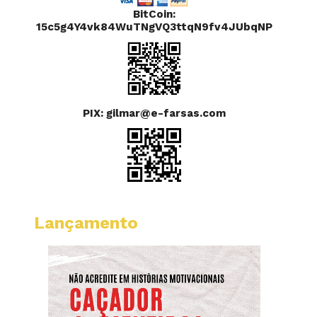
BitCoin:
15c5g4Y4vk84WuTNgVQ3ttqN9fv4JUbqNP
PIX: gilmar@e-farsas.com
Lançamento