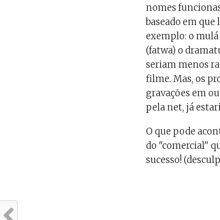
nomes funcionass
baseado em que le
exemplo: o mul
(fatwa) o dramat
seriam menos rad
filme. Mas, os 
gravações em ou
pela net, já est
O que pode acont
do "comercial" qu
sucesso! (descul