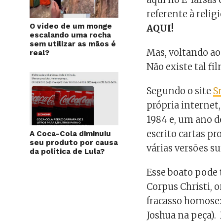
referente à relig
O vídeo de um monge
AQUI!
escalando uma rocha
sem utilizar as mãos é
Mas, voltando ao 
real?
Não existe tal fi
Segundo o site
S
própria internet
1984 e, um ano d
escrito cartas pr
A Coca-Cola diminuiu
seu produto por causa
várias versões su
da política de Lula?
Esse boato pode 
Corpus Christi, o
fracasso homosex
Joshua na peça). 