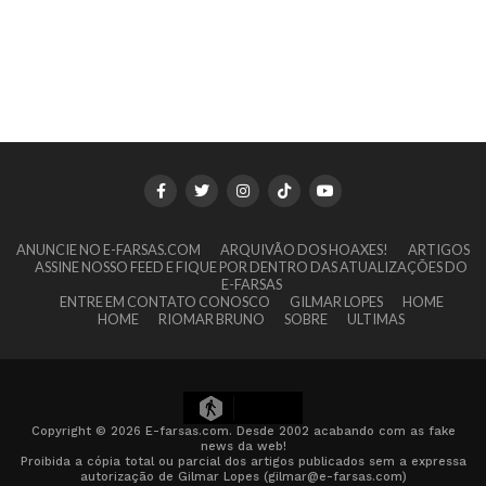
ANUNCIE NO E-FARSAS.COM
ARQUIVÃO DOS HOAXES!
ARTIGOS
ASSINE NOSSO FEED E FIQUE POR DENTRO DAS ATUALIZAÇÕES DO
E-FARSAS
ENTRE EM CONTATO CONOSCO
GILMAR LOPES
HOME
HOME
RIOMAR BRUNO
SOBRE
ULTIMAS
8
Copyright © 2026 E-farsas.com. Desde 2002 acabando com as fake
news da web!
Proibida a cópia total ou parcial dos artigos publicados sem a expressa
autorização de Gilmar Lopes (gilmar@e-farsas.com)