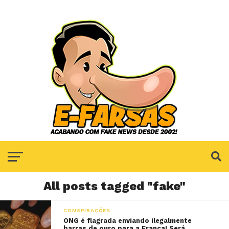
All posts tagged "fake"
CONSPIRAÇÕES
ONG é flagrada enviando ilegalmente
barras de ouro para a França! Será