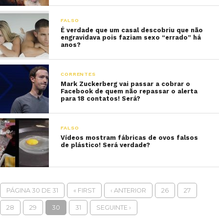
FALSO
É verdade que um casal descobriu que não
engravidava pois faziam sexo “errado” há
anos?
CORRENTES
Mark Zuckerberg vai passar a cobrar o
Facebook de quem não repassar o alerta
para 18 contatos! Será?
FALSO
Vídeos mostram fábricas de ovos falsos
de plástico! Será verdade?
PÁGINA 30 DE 31
« FIRST
‹ ANTERIOR
26
27
28
29
30
31
SEGUINTE ›