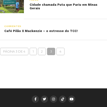
Cidade chamada Puta que Pariu em Minas
Gerais
CORRENTES
Café Pilão X Mackenzie – o estresse do TCC!
PÁGINA 3 DE 4
1
2
3
4