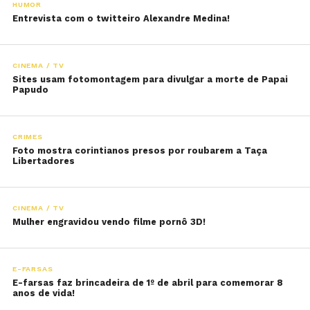
HUMOR
Entrevista com o twitteiro Alexandre Medina!
CINEMA / TV
Sites usam fotomontagem para divulgar a morte de Papai
Papudo
CRIMES
Foto mostra corintianos presos por roubarem a Taça
Libertadores
CINEMA / TV
Mulher engravidou vendo filme pornô 3D!
E-FARSAS
E-farsas faz brincadeira de 1º de abril para comemorar 8
anos de vida!