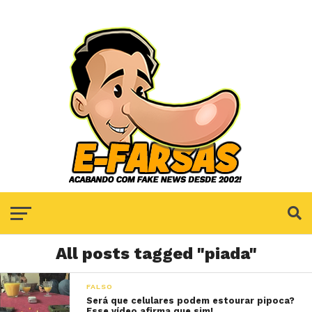
All posts tagged "piada"
FALSO
Será que celulares podem estourar pipoca?
Esse vídeo afirma que sim!