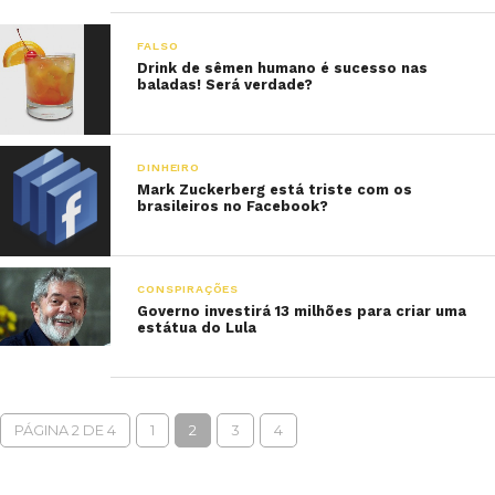
FALSO
Drink de sêmen humano é sucesso nas
baladas! Será verdade?
DINHEIRO
Mark Zuckerberg está triste com os
brasileiros no Facebook?
CONSPIRAÇÕES
Governo investirá 13 milhões para criar uma
estátua do Lula
PÁGINA 2 DE 4
1
2
3
4