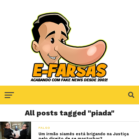
All posts tagged "piada"
FALSO
Um irmão siamês está brigando na Justiça
pelo direito de se masturbar?