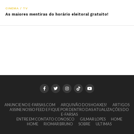
CINEMA / TV
As maiores mentiras do horário eleitoral gratuito!
ANUNCIE NO E-FARSAS.COM
ARQUIVÃO DOS HOAXES!
ARTIGOS
ASSINE NOSSO FEED E FIQUE POR DENTRO DAS ATUALIZAÇÕES DO
E-FARSAS
ENTRE EM CONTATO CONOSCO
GILMAR LOPES
HOME
HOME
RIOMAR BRUNO
SOBRE
ULTIMAS