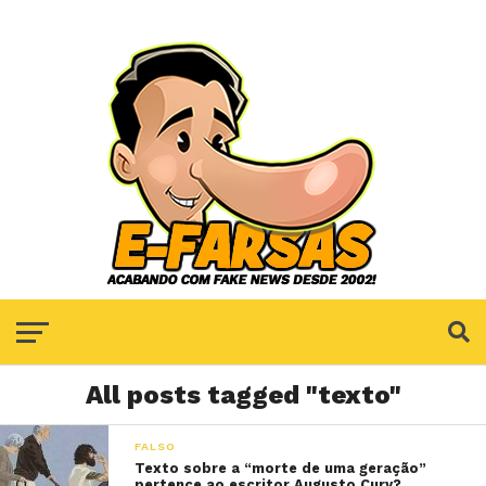
All posts tagged "texto"
FALSO
Texto sobre a “morte de uma geração”
pertence ao escritor Augusto Cury?