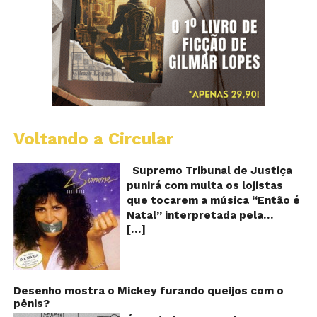
Voltando a Circular
S
pr
q
Supremo Tribunal de Justiça
Sh
punirá com multa os lojistas
d
que tocarem a música “Então é
Br
Natal” interpretada pela
t
[…]
cantora Simone! Será? De
“E
é
acordo com notícia publicada
Na
em diversos sites e blogs (e
amplamente divulgada nas
redes sociais), uma das
Desenho mostra o Mickey furando queijos com o
pênis?
canções mais populares do