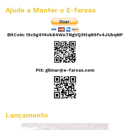
Ajude a Manter o E-farsas
BitCoin: 15c5g4Y4vk84WuTNgVQ3ttqN9fv4JUbqNP
PIX: gilmar@e-farsas.com
Lançamento