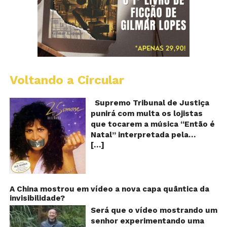
Voltando a Circular
S
pr
q
Supremo Tribunal de Justiça
Sh
punirá com multa os lojistas
d
que tocarem a música “Então é
Br
Natal” interpretada pela
t
[…]
cantora Simone! Será? De
“E
é
acordo com notícia publicada
Na
em diversos sites e blogs (e
amplamente divulgada nas
redes sociais), uma das
A China mostrou em vídeo a nova capa quântica da
invisibilidade?
canções mais populares do
Natal brasileiro estaria proibida
Será que o vídeo mostrando um
de ser executada nos
senhor experimentando uma