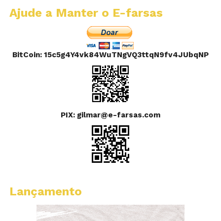
Ajude a Manter o E-farsas
BitCoin: 15c5g4Y4vk84WuTNgVQ3ttqN9fv4JUbqNP
PIX: gilmar@e-farsas.com
Lançamento