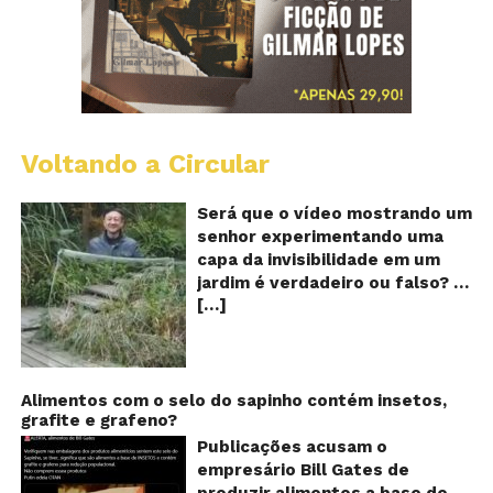
Voltando a Circular
A
Ch
m
Será que o vídeo mostrando um
e
senhor experimentando uma
ví
capa da invisibilidade em um
a
jardim é verdadeiro ou falso? O
no
[…]
vídeo surgiu nas redes sociais e
ca
qu
em diversos sites e blogs na
d
segunda semana de dezembro
in
de 2017 e rapidamente ganhou
centenas de milhares de
Alimentos com o selo do sapinho contém insetos,
grafite e grafeno?
curtidas e de
compartilhamentos. Nele
Publicações acusam o
podemos ver um senhor
empresário Bill Gates de
exibindo o que parece ser uma