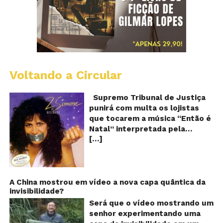
Voltando a Circular
S
pr
q
Supremo Tribunal de Justiça
Sh
punirá com multa os lojistas
d
que tocarem a música “Então é
Br
Natal” interpretada pela
t
[…]
cantora Simone! Será? De
“E
é
acordo com notícia publicada
Na
em diversos sites e blogs (e
amplamente divulgada nas
redes sociais), uma das
A China mostrou em vídeo a nova capa quântica da
invisibilidade?
canções mais populares do
Natal brasileiro estaria proibida
Será que o vídeo mostrando um
de ser executada nos
senhor experimentando uma