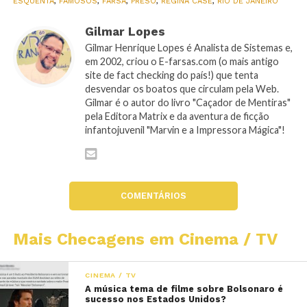
ESQUENTA
,
FAMOSOS
,
FARSA
,
PRESO
,
REGINA CASÉ
,
RIO DE JANEIRO
Gilmar Lopes
Gilmar Henrique Lopes é Analista de Sistemas e,
em 2002, criou o E-farsas.com (o mais antigo
site de fact checking do país!) que tenta
desvendar os boatos que circulam pela Web.
Gilmar é o autor do livro "Caçador de Mentiras"
pela Editora Matrix e da aventura de ficção
infantojuvenil "Marvin e a Impressora Mágica"!
COMENTÁRIOS
Mais Checagens em Cinema / TV
CINEMA / TV
A música tema de filme sobre Bolsonaro é
sucesso nos Estados Unidos?