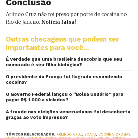
Conclusão
Arlindo Cruz não foi preso por porte de cocaína no
Rio de Janeiro.
Notícia falsa!
Outras checagens que podem ser
importantes para você...
É verdade que uma brasileira descobriu que seu
namorado é seu filho biológico?
O presidente da França foi flagrado escondendo
cocaína?
O Governo Federal lançou o “Bolsa Usuário” para
pagar R$ 1.000 a viciados?
A fraude nas eleições venezuelanas foi descoberta
graças ao voto impresso?
TÓPICOS RELACIONADOS:
ARLINDO CRUZ
,
BOATO
,
COCAÍNA
,
DROGAS
,