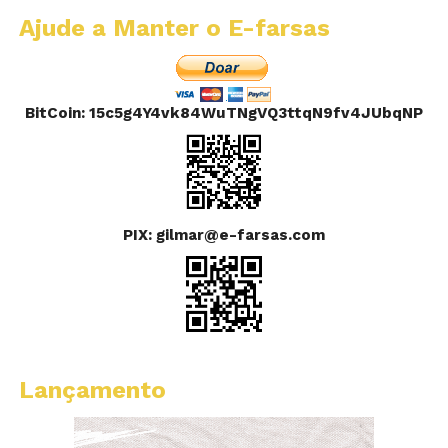
Ajude a Manter o E-farsas
BitCoin: 15c5g4Y4vk84WuTNgVQ3ttqN9fv4JUbqNP
PIX: gilmar@e-farsas.com
Lançamento