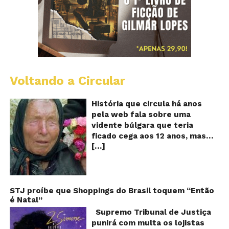
Voltando a Circular
B
Va
A
História que circula há anos
vi
pela web fala sobre uma
ce
vidente búlgara que teria
q
ficado cega aos 12 anos, mas
pr
[…]
teria previsto o fim a
o
fu
humanidade! Será verdade?
Se
Baba Vanga, a mulher que
previu o fim do mundo e do
nosso futuro, morreu em 1996
STJ proíbe que Shoppings do Brasil toquem “Então
é Natal”
aos 90 anos de idade, e teria
sido uma das grandes videntes
Supremo Tribunal de Justiça
do século XX. De acordo com
punirá com multa os lojistas