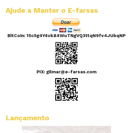
Ajude a Manter o E-farsas
BitCoin: 15c5g4Y4vk84WuTNgVQ3ttqN9fv4JUbqNP
PIX: gilmar@e-farsas.com
Lançamento