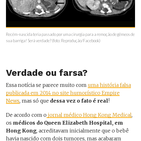
Recém-nascida teria passado por uma cirurgia para a remoção de gêmeos de
sua barriga! Será verdade? (foto: Reprodução/Facebook)
Verdade ou farsa?
Essa notícia se parece muito com
uma história falsa
publicada em 2014 no site humorístico Empire
News
, mas só que
dessa vez o fato é real
!
De acordo com o
jornal médico Hong Kong Medical
,
os
médicos do Queen Elizabeth Hospital, em
Hong Kong
, acreditavam inicialmente que o bebê
havia nascido com dois tumores, mas acabaram