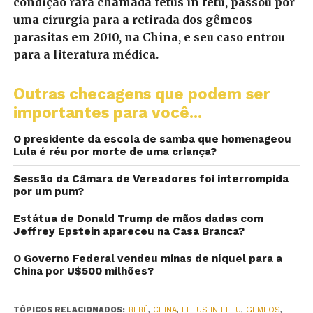
condição rara chamada fetus in fetu, passou por
uma cirurgia para a retirada dos gêmeos
parasitas em 2010, na China, e seu caso entrou
para a literatura médica.
Outras checagens que podem ser
importantes para você...
O presidente da escola de samba que homenageou
Lula é réu por morte de uma criança?
Sessão da Câmara de Vereadores foi interrompida
por um pum?
Estátua de Donald Trump de mãos dadas com
Jeffrey Epstein apareceu na Casa Branca?
O Governo Federal vendeu minas de níquel para a
China por U$500 milhões?
TÓPICOS RELACIONADOS:
BEBÊ
,
CHINA
,
FETUS IN FETU
,
GEMEOS
,