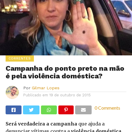
CORRENTES
Campanha do ponto preto na mão
é pela violência doméstica?
Por
Gilmar Lopes
Publicado em
19 de outubro de 2015
0 Comments
Será verdadeira a campanha
que ajuda a
denunciar vítimas contra a
violência doméstica