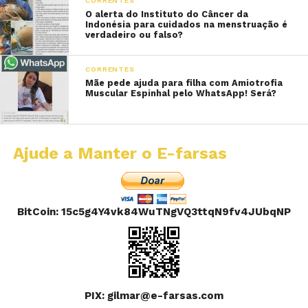
CORRENTES
O alerta do Instituto do Câncer da
Indonésia para cuidados na menstruação é
verdadeiro ou falso?
CORRENTES
Mãe pede ajuda para filha com Amiotrofia
Muscular Espinhal pelo WhatsApp! Será?
Ajude a Manter o E-farsas
BitCoin: 15c5g4Y4vk84WuTNgVQ3ttqN9fv4JUbqNP
PIX: gilmar@e-farsas.com