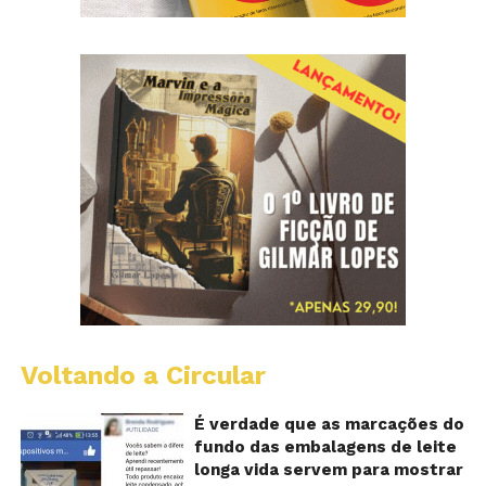
Voltando a Circular
E
lo
vi
É verdade que as marcações do
m
fundo das embalagens de leite
qu
longa vida servem para mostrar
v