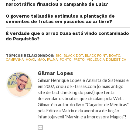
narcotráfico financiou a campanha de Lula?
O governo tailandês estimulou a plantação de
sementes de frutas em passeios ao ar livre?
É verdade que o arroz Dana está vindo contaminado
do Paquistão?
TÓPICOS RELACIONADOS:
180
,
BLACK DOT
,
BLACK POINT
,
BOATO
,
CAMPANHA
,
HOAX
,
MÃO
,
PALMA
,
PONTO
,
PRETO
,
VIOLÊNCIA DOMÉSTICA
Gilmar Lopes
Gilmar Henrique Lopes é Analista de Sistemas e,
em 2002, criou o E-farsas.com (o mais antigo
site de fact checking do país!) que tenta
desvendar os boatos que circulam pela Web.
Gilmar é o autor do livro "Caçador de Mentiras"
pela Editora Matrix e da aventura de ficção
infantojuvenil "Marvin e a Impressora Mágica"!