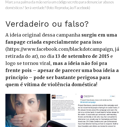
Marca na palma da mão seria um código secreto para denunciar abusos
domésticos! Será verdade? (foto: Reprodução/Facebook)
Verdadeiro ou falso?
A ideia original dessa campanha
surgiu em uma
fanpage criada especialmente para isso
(
https://www.facebook.com/blackdotcampaign
, já
retirada do ar), no dia
13 de setembro de 2015
e
logo se tornou viral,
mas a ideia não foi pra
frente pois – apesar de parecer uma boa ideia a
princípio – pode ser bastante perigosa para
quem é vítima de violência doméstica
!