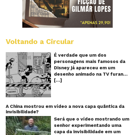
Voltando a Circular
D
m
o
É verdade que um dos
M
personagens mais famosos da
fu
Disney já apareceu em um
qu
desenho animado na TV furando
c
[…]
queijos com o seu pênis? O
o
pê
vídeo é compartilhado na forma
de um GIF animado e mostra
imagens de um episódio antigo
do desenho do personagem
A China mostrou em vídeo a nova capa quântica da
invisibilidade?
Mickey Mouse, dos
Estúdios Disney, usando uma
Será que o vídeo mostrando um
ferramenta um tanto quanto
senhor experimentando uma
inusitada para furar os queijos
capa da invisibilidade em um