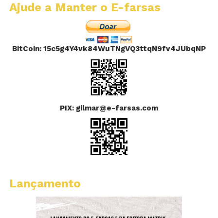
Ajude a Manter o E-farsas
BitCoin: 15c5g4Y4vk84WuTNgVQ3ttqN9fv4JUbqNP
PIX: gilmar@e-farsas.com
Lançamento