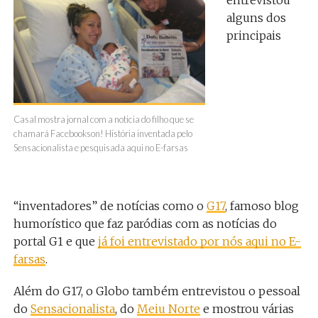
alguns dos
principais
Casal mostra jornal com a noticia do filho que se
chamará Facebookson! História inventada pelo
Sensacionalista e pesquisada aqui no E-farsas
“inventadores” de notícias como o
G17
, famoso blog
humorístico que faz paródias com as notícias do
portal G1 e que
já foi entrevistado por nós aqui no E-
farsas
.
Além do G17, o Globo também entrevistou o pessoal
do
Sensacionalista
, do
Meiu Norte
e mostrou várias