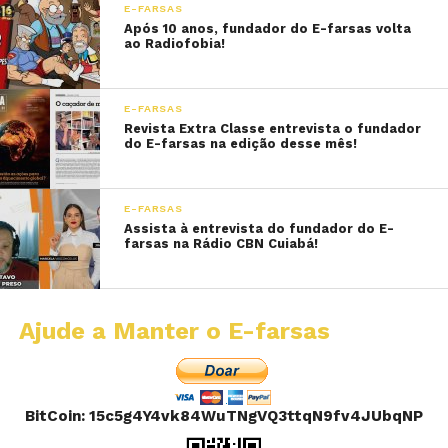
E-FARSAS
Após 10 anos, fundador do E-farsas volta
ao Radiofobia!
E-FARSAS
Revista Extra Classe entrevista o fundador
do E-farsas na edição desse mês!
E-FARSAS
Assista à entrevista do fundador do E-
farsas na Rádio CBN Cuiabá!
Ajude a Manter o E-farsas
BitCoin: 15c5g4Y4vk84WuTNgVQ3ttqN9fv4JUbqNP