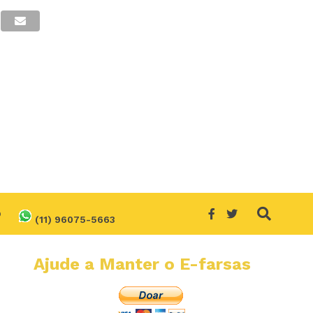
O
(11) 96075-5663
Ajude a Manter o E-farsas