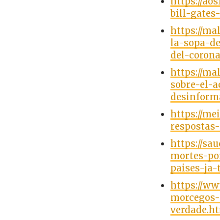
https://ao
bill-gates
https://ma
la-sopa-d
del-corona
https://ma
sobre-el-a
desinform
https://me
respostas
https://sa
mortes-po
paises-ja
https://ww
morcegos-
verdade.h