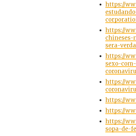
https://w
estudando
corporati
https://w
chineses-
sera-verd
https://ww
sexo-com-
coronavir
https://ww
coronaviru
https://w
https://w
https://w
sopa-de-f