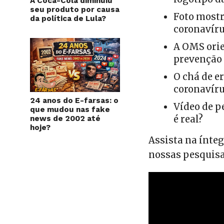
A Coca-Cola diminuiu
seu produto por causa
Foto mostr
da política de Lula?
coronavír
A OMS orie
prevenção 
O chá de e
coronavír
24 anos do E-farsas: o
Vídeo de p
que mudou nas fake
é real?
news de 2002 até
hoje?
Assista na ínte
nossas pesquisa