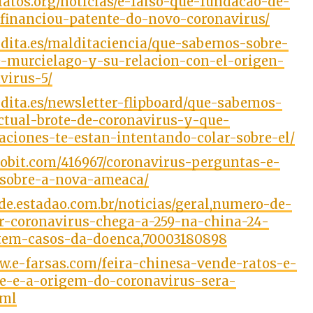
sfatos.org/noticias/e-falso-que-fundacao-de-
-financiou-patente-do-novo-coronavirus/
ldita.es/malditaciencia/que-sabemos-sobre-
e-murcielago-y-su-relacion-con-el-origen-
virus-5/
ldita.es/newsletter-flipboard/que-sabemos-
ctual-brote-de-coronavirus-y-que-
aciones-te-estan-intentando-colar-sobre-el/
iobit.com/416967/coronavirus-perguntas-e-
-sobre-a-nova-ameaca/
ude.estadao.com.br/noticias/geral,numero-de-
r-coronavirus-chega-a-259-na-china-24-
-tem-casos-da-doenca,70003180898
w.e-farsas.com/feira-chinesa-vende-ratos-e-
e-e-a-origem-do-coronavirus-sera-
tml