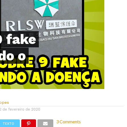
 fake
do o
Lopes
2 de fevereiro de 2020
3 Comments
TEXTO