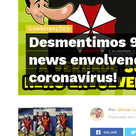
CONSPIRAÇÕES
Desmentimos 9
news envolven
coronavírus!
Por
Gilmar 
Publicado em
SALVAR