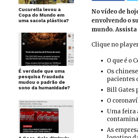
Cucurella levou a
No vídeo de hoj
Copa do Mundo em
envolvendo o su
uma sacola plástica?
mundo. Assista
Clique no player
O que é o 
Os chinese
É verdade que uma
pesquisa fraudada
pacientes 
mudou o padrão de
sono da humanidade?
Bill Gates
O coronaví
Uma feira 
contaminad
As empresa
logotipo d