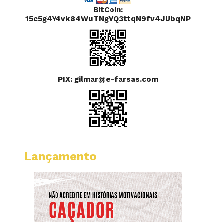
BitCoin:
15c5g4Y4vk84WuTNgVQ3ttqN9fv4JUbqNP
PIX: gilmar@e-farsas.com
Lançamento