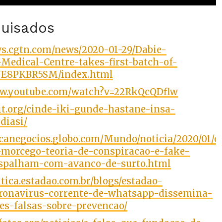
quisados
ws.cgtn.com/news/2020-01-29/Dabie-
Medical-Centre-takes-first-batch-of-
NE8PKBR5SM/index.html
ww.youtube.com/watch?v=22RkQcQDflw
yit.org/cinde-iki-gunde-hastane-insa-
ddiasi/
ocanegocios.globo.com/Mundo/noticia/2020/01/c
-morcego-teoria-de-conspiracao-e-fake-
spalham-com-avanco-de-surto.html
litica.estadao.com.br/blogs/estadao-
coronavirus-corrente-de-whatsapp-dissemina-
es-falsas-sobre-prevencao/