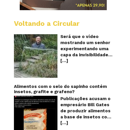
Voltando a Circular
A
China
mostro
Será que o vídeo
em
mostrando um senhor
vídeo
experimentando uma
a
capa da invisibilidade
nova
[…]
em um jardim é
capa
quântic
verdadeiro ou falso? O
da
vídeo surgiu nas redes
invisibi
sociais e em diversos
sites e blogs na
Alimentos com o selo do sapinho contém
segunda semana de
insetos, grafite e grafeno?
dezembro de 2017 e
Publicações acusam o
rapidamente ganhou
empresário Bill Gates
centenas de milhares
de produzir alimentos
de curtidas e de
a base de insetos com
compartilhamentos.
[…]
grafite e grafeno com
Nele podemos ver um
o objetivo de reduzir a