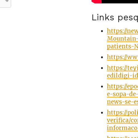
Links pes
https://ne
Mountain-
patients-
https://w
https://te
edildigi-i
https://ep
e-sopa-de
news-se-e
https://po
verifica/
informaco