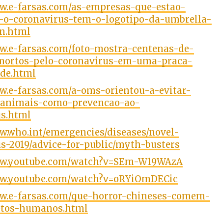
ww.e-farsas.com/as-empresas-que-estao-
-o-coronavirus-tem-o-logotipo-da-umbrella-
on.html
ww.e-farsas.com/foto-mostra-centenas-de-
mortos-pelo-coronavirus-em-uma-praca-
ade.html
w.e-farsas.com/a-oms-orientou-a-evitar-
animais-como-prevencao-ao-
us.html
w.who.int/emergencies/diseases/novel-
s-2019/advice-for-public/myth-busters
ww.youtube.com/watch?v=SEm-W19WAzA
ww.youtube.com/watch?v=oRYiOmDECic
ww.e-farsas.com/que-horror-chineses-comem-
etos-humanos.html