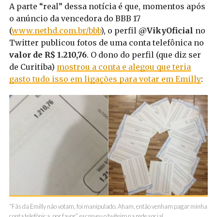
A parte “real” dessa notícia é que, momentos após
o anúncio da vencedora do BBB 17
(
www.nethd.com.br/bbb
), o perfil
@VikyOficial
no
Twitter publicou fotos de uma conta telefônica no
valor de R$ 1.210,76
. O dono do perfil (que diz ser
de Curitiba)
mostrou a conta e alegou que teria
gasto tudo isso em ligações para votar em Emilly
:
“Fãs da Emilly não votam, foi manipulado. Aham, então venham pagar minha
conta telefônica, por favor”, escreveu o twiteiro na rede social.