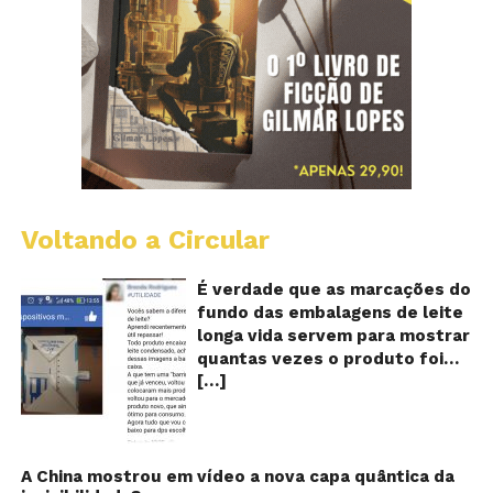
Voltando a Circular
E
lo
vi
É verdade que as marcações do
m
fundo das embalagens de leite
qu
longa vida servem para mostrar
v
quantas vezes o produto foi
o
[…]
reaproveitado? O alerta surgiu
le
fo
no dia 22 de novembro de 2018,
re
em uma conta no Facebook e
rapidamente se espalhou
também através de grupos no
A China mostrou em vídeo a nova capa quântica da