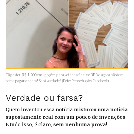
Fã gastou R$ 1.200 em ligações para votar na final do BBB e agora não tem
como pagar a conta! Será verdade? (Foto: Reprodução/Facebook)
Verdade ou farsa?
Quem inventou essa notícia
misturou uma notícia
supostamente real com um pouco de invenções
.
E tudo isso, é claro,
sem nenhuma prova
!