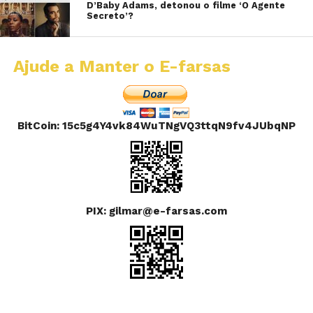
D’Baby Adams, detonou o filme ‘O Agente
Secreto’?
Ajude a Manter o E-farsas
BitCoin: 15c5g4Y4vk84WuTNgVQ3ttqN9fv4JUbqNP
PIX: gilmar@e-farsas.com