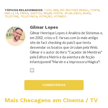
TÓPICOS RELACIONADOS:
1.200
,
BBB
,
BIG BROTHER BRASIL
,
CONTA
,
EMILLY
,
FÃ
,
FARSA
,
GASTOU
,
PAGAR
,
PORTAL ATUALIZADO
,
REAIS
,
TELEFONE
,
TELEFONICA
,
VOTAÇÃO
,
VOTANDO
Gilmar Lopes
Gilmar Henrique Lopes é Analista de Sistemas e,
em 2002, criou o E-farsas.com (o mais antigo
site de fact checking do país!) que tenta
desvendar os boatos que circulam pela Web.
Gilmar é o autor do livro "Caçador de Mentiras"
pela Editora Matrix e da aventura de ficção
infantojuvenil "Marvin e a Impressora Mágica"!
COMENTÁRIOS
Mais Checagens em Cinema / TV