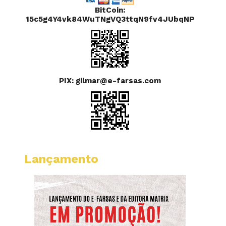
BitCoin:
15c5g4Y4vk84WuTNgVQ3ttqN9fv4JUbqNP
PIX: gilmar@e-farsas.com
Lançamento