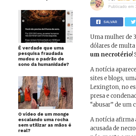
Publicado em
SALVAR
Uma mulher de 38
dólares de multa
É verdade que uma
pesquisa fraudada
um necrotério
!
mudou o padrão de
sono da humanidade?
A notícia aparec
sites e blogs, u
Lexington, no es
presa e condenad
“abusar” de um 
O vídeo de um monge
A notícia afirma
escalando uma rocha
sem utilizar as mãos é
acusada de necro
real?