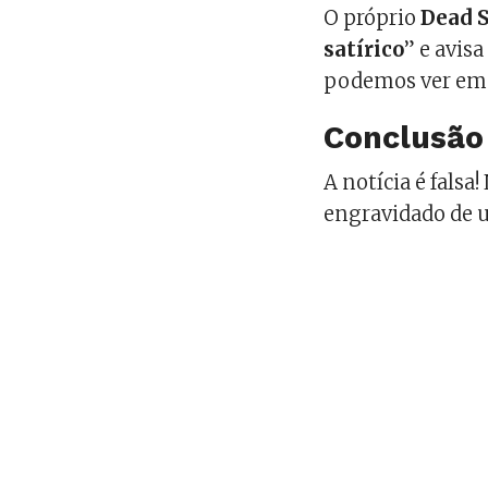
O próprio
Dead 
satírico
” e avis
podemos ver em 
Conclusão
A notícia é fals
engravidado de 