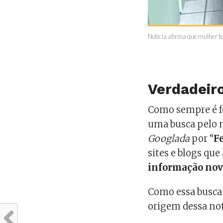
Notícia afirma que mulher t
Verdadeiro
Como sempre é f
uma busca pelo 
Googlada
por “
F
sites e blogs qu
informação nov
Como essa busca f
origem dessa not