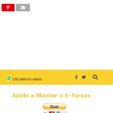
O
(11) 96075-5663
Ajude a Manter o E-farsas