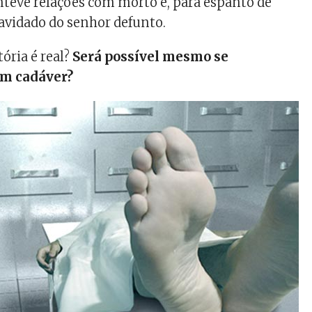
teve relações com morto e, para espanto de
ravidado do senhor defunto.
tória é real?
Será possível mesmo se
um cadáver?