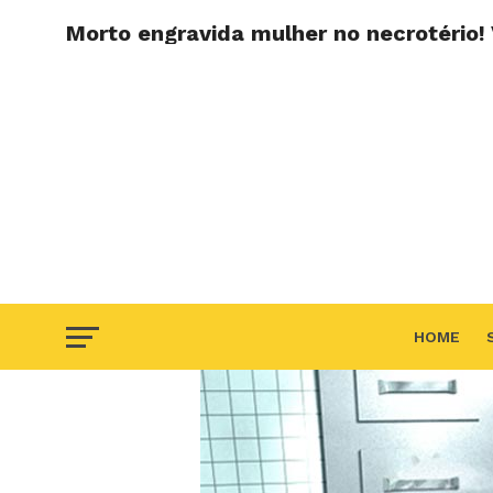
Morto engravida mulher no necrotério! 
HOME
F.A.Q