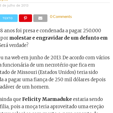
3 de julho de 2013
0 Comments
TEXTO
 anos foi presa e condenada a pagar 250.000
 por
molestar e engravidar de um defunto em
 Será verdade?
eu na web em junho de 2013. De acordo com vários
ma funcionária de um necrotério que fica em
tado de Missouri (Estados Unidos) teria sido
a a pagar uma fiança de 250 mil dólares depois
cadáver de um homem.
 ainda que
Felicity Marmaduke
estaria sendo
filia, pois a moça teria aproveitado uma ereção