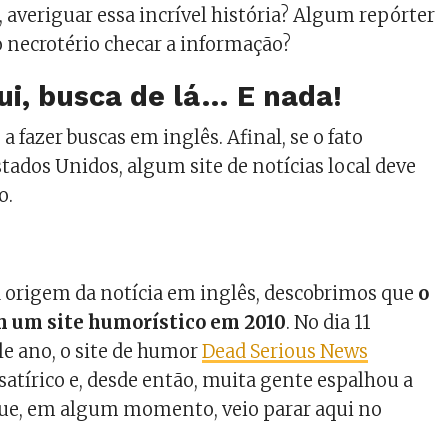
, averiguar essa incrível história? Algum repórter
do necrotério checar a informação?
i, busca de lá… E nada!
a fazer buscas em inglês. Afinal, se o fato
tados Unidos, algum site de notícias local deve
o.
a origem da notícia em inglês, descobrimos que
o
m um site humorístico em 2010
. No dia 11
e ano, o site de humor
Dead Serious News
satírico e, desde então, muita gente espalhou a
que, em algum momento, veio parar aqui no