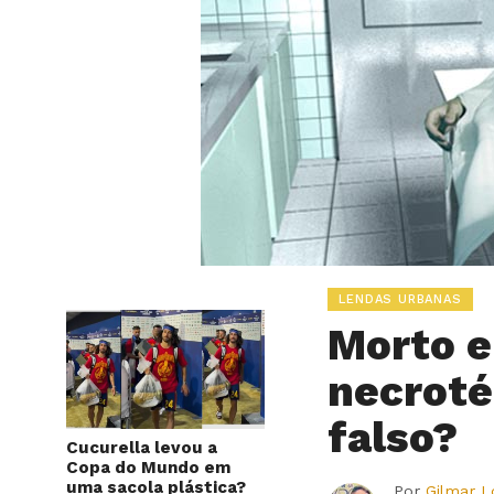
LENDAS URBANAS
Morto e
necroté
falso?
Cucurella levou a
Copa do Mundo em
uma sacola plástica?
Por
Gilmar 