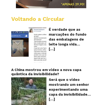
Voltando a Circular
Embala
longa
vida
É verdade que as
mostr
marcações do fundo
quanta
das embalagens de
vezes
leite longa vida
o
[…]
servem para mostrar
leite
foi
quantas vezes o
reapro
produto foi
reaproveitado? O
alerta surgiu no dia 22
A China mostrou em vídeo a nova capa
de novembro de 2018,
quântica da invisibilidade?
em uma conta no
Será que o vídeo
Facebook e
mostrando um senhor
rapidamente se
experimentando uma
espalhou também
capa da invisibilidade
através de grupos no
[…]
em um jardim é
WhatsApp. De acordo
verdadeiro ou falso? O