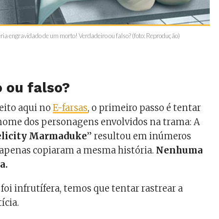
eria engravidado de um morto! Verdadeiro ou falso? (foto: Reprodução)
 ou falso?
eito aqui no
E-farsas
, o primeiro passo é tentar
nome dos personagens envolvidos na trama: A
elicity Marmaduke
” resultou em inúmeros
e apenas copiaram a mesma história.
Nenhuma
a.
oi infrutífera, temos que tentar rastrear a
ícia.