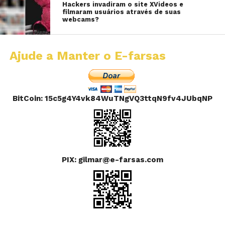
Hackers invadiram o site XVideos e
filmaram usuários através de suas
webcams?
Ajude a Manter o E-farsas
BitCoin: 15c5g4Y4vk84WuTNgVQ3ttqN9fv4JUbqNP
PIX: gilmar@e-farsas.com