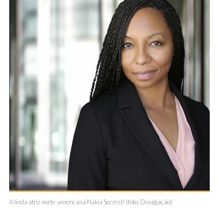
A linda atriz norte-americana Nakia Secrest! (foto: Divulgação)