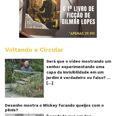
Voltando a Circular
A
Ch
m
Será que o vídeo mostrando um
e
senhor experimentando uma
ví
capa da invisibilidade em um
a
jardim é verdadeiro ou falso? O
no
[…]
vídeo surgiu nas redes sociais e
ca
qu
em diversos sites e blogs na
d
segunda semana de dezembro
in
de 2017 e rapidamente ganhou
centenas de milhares de
Desenho mostra o Mickey furando queijos com o
pênis?
curtidas e de
compartilhamentos. Nele