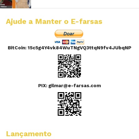
Ajude a Manter o E-farsas
BitCoin: 15c5g4Y4vk84WuTNgVQ3ttqN9fv4JUbqNP
PIX: gilmar@e-farsas.com
Lançamento