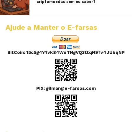
criptomoedas sem eu saber?
Ajude a Manter o E-farsas
BitCoin: 15c5g4Y4vk84WuTNgVQ3ttqN9fv4JUbqNP
PIX: gilmar@e-farsas.com