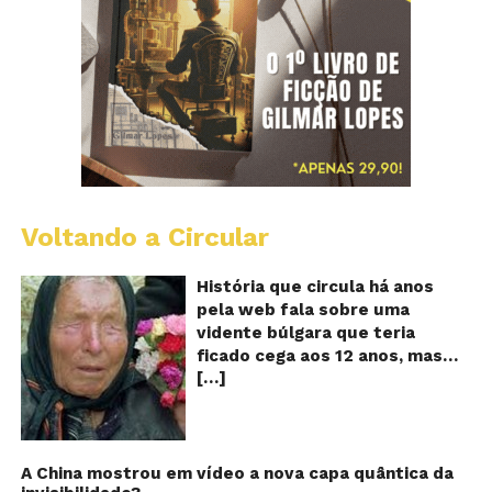
Voltando a Circular
B
Va
A
História que circula há anos
vi
pela web fala sobre uma
ce
vidente búlgara que teria
q
ficado cega aos 12 anos, mas
pr
[…]
teria previsto o fim a
o
fu
humanidade! Será verdade?
Se
Baba Vanga, a mulher que
previu o fim do mundo e do
nosso futuro, morreu em 1996
A China mostrou em vídeo a nova capa quântica da