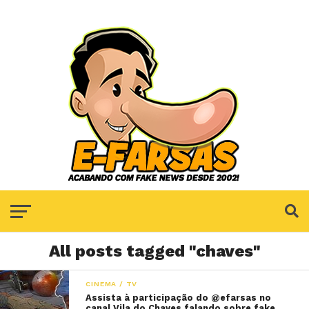
All posts tagged "chaves"
CINEMA / TV
Assista à participação do @efarsas no
canal Vila do Chaves falando sobre fake