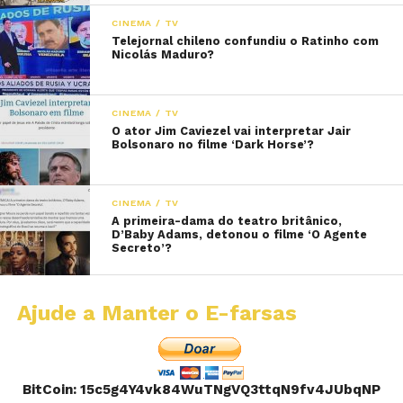
CINEMA / TV
Telejornal chileno confundiu o Ratinho com
Nicolás Maduro?
CINEMA / TV
O ator Jim Caviezel vai interpretar Jair
Bolsonaro no filme ‘Dark Horse’?
CINEMA / TV
A primeira-dama do teatro britânico,
D’Baby Adams, detonou o filme ‘O Agente
Secreto’?
Ajude a Manter o E-farsas
BitCoin: 15c5g4Y4vk84WuTNgVQ3ttqN9fv4JUbqNP