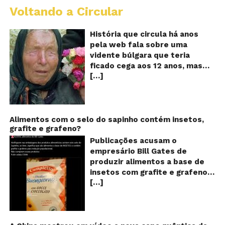
Voltando a Circular
B
Va
A
História que circula há anos
vi
pela web fala sobre uma
ce
vidente búlgara que teria
q
ficado cega aos 12 anos, mas
pr
[…]
teria previsto o fim a
o
fu
humanidade! Será verdade?
Se
Baba Vanga, a mulher que
previu o fim do mundo e do
nosso futuro, morreu em 1996
Alimentos com o selo do sapinho contém insetos,
grafite e grafeno?
aos 90 anos de idade, e teria
sido uma das grandes videntes
Publicações acusam o
do século XX. De acordo com
empresário Bill Gates de
inúmeros textos que circulam a
produzir alimentos a base de
seu respeito, Baba Vanga teria
insetos com grafite e grafeno
previsto a morte de Stalin além
[…]
com o objetivo de reduzir a
de fazer incontáveis previsões
população! Será verdade?
terríveis para toda a
Vídeos e textos com
humanidade. O texto que
acusações começaram a se
acompanha as fotos dessa
espalhar nas redes sociais na