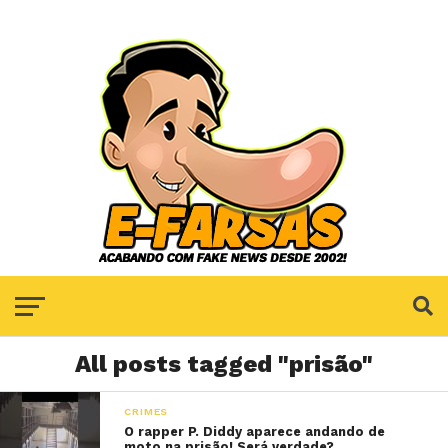
All posts tagged "prisão"
CRIMES
O rapper P. Diddy aparece andando de
moto na prisão! Será verdade?