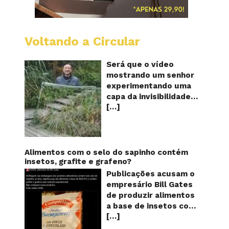
Voltando a Circular
A
China
mostro
Será que o vídeo
em
mostrando um senhor
vídeo
experimentando uma
a
capa da invisibilidade
nova
[…]
em um jardim é
capa
quântic
verdadeiro ou falso? O
da
vídeo surgiu nas redes
invisibi
sociais e em diversos
sites e blogs na
Alimentos com o selo do sapinho contém
segunda semana de
insetos, grafite e grafeno?
dezembro de 2017 e
Publicações acusam o
rapidamente ganhou
empresário Bill Gates
centenas de milhares
de produzir alimentos
de curtidas e de
a base de insetos com
compartilhamentos.
[…]
grafite e grafeno com
Nele podemos ver um
o objetivo de reduzir a