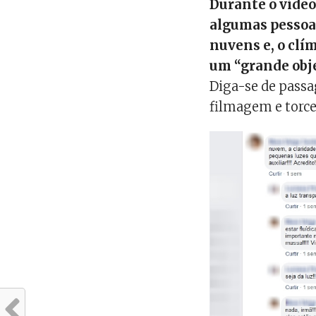
Durante o víde
algumas pessoa
nuvens e, o clí
um “grande obj
Diga-se de pass
filmagem e torce