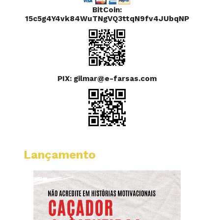
BitCoin:
15c5g4Y4vk84WuTNgVQ3ttqN9fv4JUbqNP
PIX: gilmar@e-farsas.com
Lançamento