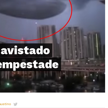
 avistado
empestade
austino