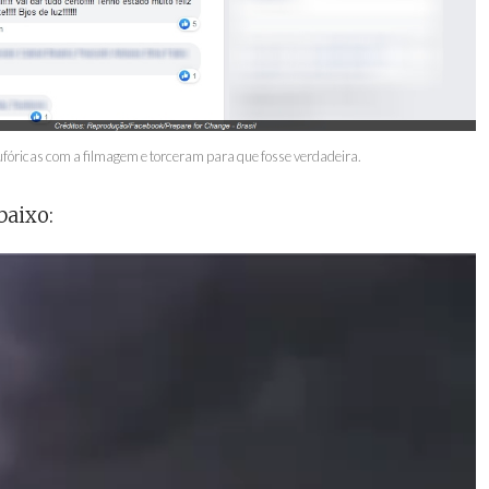
fóricas com a filmagem e torceram para que fosse verdadeira.
baixo: