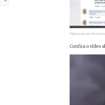
Algumas pessoas ficaram eu
Confira o vídeo a
Tocador
de
vídeo