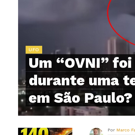
UFO
Um “OVNI” foi
durante uma t
em São Paulo?
Por
Marco F