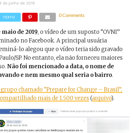
8 de junho de 2019
0 Comments
TEXTO
e maio de 2019
, o vídeo de um suposto “OVNI”
minado no Facebook. A principal usuária
eminá-lo alegou que o vídeo teria sido gravado
 Paulo/SP. No entanto, ela não forneceu maiores
so.
Não foi mencionado a data, o nome de
avando e nem mesmo qual seria o bairro
.
rupo chamado “Prepare for Change – Brasil”,
 compartilhado mais de 1.500 vezes
(
arquivo
).