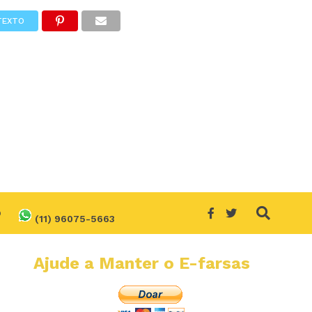
TEXTO
O
(11) 96075-5663
Ajude a Manter o E-farsas