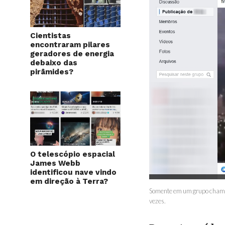
Cientistas
encontraram pilares
geradores de energia
debaixo das
pirâmides?
O telescópio espacial
James Webb
identificou nave vindo
em direção à Terra?
Somente em um grupo chamado
vezes.