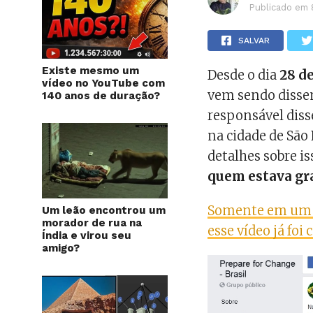
Publicado em
SALVAR
Existe mesmo um
Desde o dia
28 d
vídeo no YouTube com
vem sendo disse
140 anos de duração?
responsável diss
na cidade de São
detalhes sobre is
quem estava gr
Somente em um g
Um leão encontrou um
morador de rua na
esse vídeo já foi
Índia e virou seu
amigo?