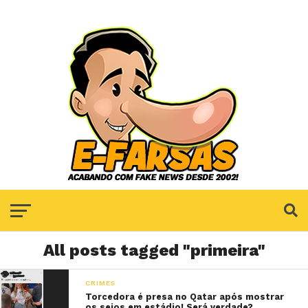
All posts tagged "primeira"
CRIMES
Torcedora é presa no Qatar após mostrar
os seios em estádio! Será verdade?