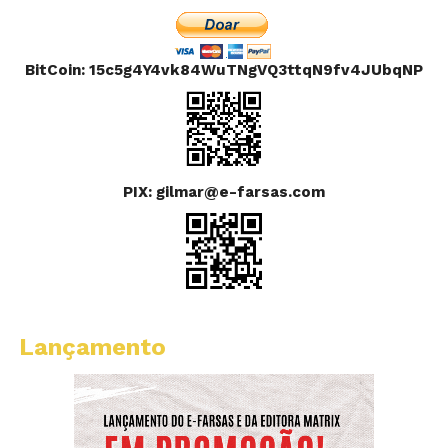
BitCoin: 15c5g4Y4vk84WuTNgVQ3ttqN9fv4JUbqNP
PIX: gilmar@e-farsas.com
Lançamento