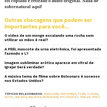
foi copiado e retirado o áudio original. Nada de
sobrenatural aqui!
Outras checagens que podem ser
importantes para você...
O vídeo de um monge escalando uma rocha sem
utilizar as mãos é real?
A Pilili, mascote da urna eletrônica, foi apresentada
fazendo o L?
Imagem subliminar erótica aparece em vitral de
igreja! Será verdade?
A música tema de filme sobre Bolsonaro é sucesso
nos Estados Unidos?
TÓPICOS RELACIONADOS:
BANGUNAN
,
FANTASMAS
,
FILME
,
FLAGRA
,
HOTEL
,
MALÁSIA
,
MALAYSIA
,
MONTAGEM
,
POLTERGEIST
,
TRAILER
,
VIDEO