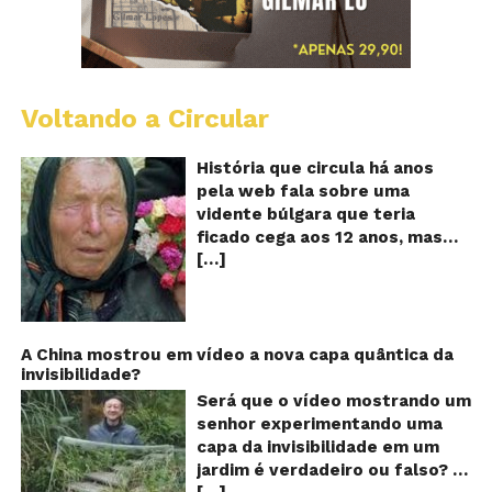
Voltando a Circular
B
Va
A
História que circula há anos
vi
pela web fala sobre uma
ce
vidente búlgara que teria
q
ficado cega aos 12 anos, mas
pr
[…]
teria previsto o fim a
o
fu
humanidade! Será verdade?
Se
Baba Vanga, a mulher que
previu o fim do mundo e do
nosso futuro, morreu em 1996
A China mostrou em vídeo a nova capa quântica da
invisibilidade?
aos 90 anos de idade, e teria
sido uma das grandes videntes
Será que o vídeo mostrando um
do século XX. De acordo com
senhor experimentando uma
inúmeros textos que circulam a
capa da invisibilidade em um
seu respeito, Baba Vanga teria
jardim é verdadeiro ou falso? O
previsto a morte de Stalin além
[…]