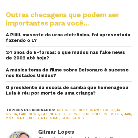
Outras checagens que podem ser
importantes para você...
A Pilili, mascote da urna eletrônica, foi apresentada
fazendo o L?
24 anos do E-farsas: o que mudou nas fake news
de 2002 até hoje?
A música tema de filme sobre Bolsonaro é sucesso
nos Estados Unidos?
O presidente da escola de samba que homenageou
Lula é réu por morte de uma criança?
TÓPICOS RELACIONADOS:
AUTORIZOU
,
BOLSONARO
,
EXECUÇÃO
DÍVIDA
,
FAKE NEWS
,
FAZENDA
,
GLOBO R$ 358 MILHÕES
,
IMPOSTOS
,
JAIR
,
PRESIDENTE
,
RECEITA FEDERAL
,
SONEGADOS
Gilmar Lopes