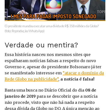
O presidente mandou executar uma dívida de R$ 358 milhões da Globo?
(foto: Reprodução/WhatsApp)
Verdade ou mentira?
Essa história nasceu nos mesmos sites que
espalharam notícias falsas a respeito do novo
Governo e, apesar do presidente Bolsonaro já ter
se manifestado interesse em
“atacar o domínio da
Rede Globo na publicidade”
,
a notícia é falsa!
Basta uma busca no Diário Oficial do dia
08 de
janeiro de 2019
para se descobrir que a notícia
não procede, visto que não há nada a respeito
dessa dívida da Globo no DO. A única menção ao