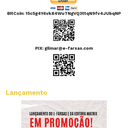
BitCoin: 15c5g4Y4vk84WuTNgVQ3ttqN9fv4JUbqNP
PIX: gilmar@e-farsas.com
Lançamento