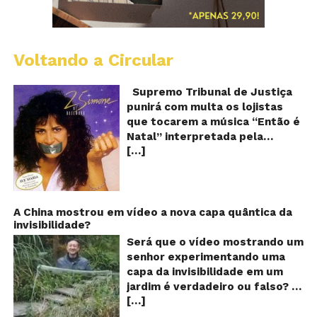
Voltando a Circular
S
pr
q
Supremo Tribunal de Justiça
Sh
punirá com multa os lojistas
d
que tocarem a música “Então é
Br
Natal” interpretada pela
t
[…]
cantora Simone! Será? De
“E
é
acordo com notícia publicada
Na
em diversos sites e blogs (e
amplamente divulgada nas
redes sociais), uma das
A China mostrou em vídeo a nova capa quântica da
invisibilidade?
canções mais populares do
Natal brasileiro estaria proibida
Será que o vídeo mostrando um
de ser executada nos
senhor experimentando uma
Shoppings do país. Mas será
capa da invisibilidade em um
que essa notícia é real ou mais
jardim é verdadeiro ou falso? O
uma farsa da internet?
[…]
vídeo surgiu nas redes sociais e
Verdadeira ou falsa? A música
em diversos sites e blogs na