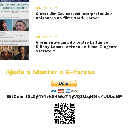
CINEMA / TV
O ator Jim Caviezel vai interpretar Jair
Bolsonaro no filme ‘Dark Horse’?
CINEMA / TV
A primeira-dama do teatro britânico,
D’Baby Adams, detonou o filme ‘O Agente
Secreto’?
Ajude a Manter o E-farsas
BitCoin: 15c5g4Y4vk84WuTNgVQ3ttqN9fv4JUbqNP