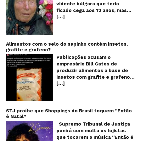
ce
vidente búlgara que teria
q
ficado cega aos 12 anos, mas
pr
[…]
teria previsto o fim a
o
fu
humanidade! Será verdade?
Se
Baba Vanga, a mulher que
previu o fim do mundo e do
nosso futuro, morreu em 1996
Alimentos com o selo do sapinho contém insetos,
grafite e grafeno?
aos 90 anos de idade, e teria
sido uma das grandes videntes
Publicações acusam o
do século XX. De acordo com
empresário Bill Gates de
inúmeros textos que circulam a
produzir alimentos a base de
seu respeito, Baba Vanga teria
insetos com grafite e grafeno
previsto a morte de Stalin além
[…]
com o objetivo de reduzir a
de fazer incontáveis previsões
população! Será verdade?
terríveis para toda a
Vídeos e textos com
humanidade. O texto que
acusações começaram a se
acompanha as fotos dessa
espalhar nas redes sociais na
STJ proíbe que Shoppings do Brasil toquem “Então
vidente lista uma série de
é Natal”
segunda quinzena de agosto de
previsões atribuídas a ela, que
2024 e afirmam que as
Supremo Tribunal de Justiça
vão até o ano 5.079 – quando,
empresas do milionário norte-
punirá com multa os lojistas
segundo suas previsões, o
americano Bill Gates estariam
que tocarem a música “Então é