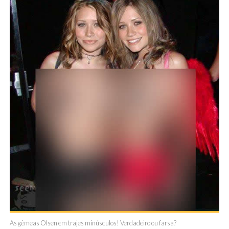
As gêmeas Olsen em trajes minúsculos! Verdadeiro ou farsa?