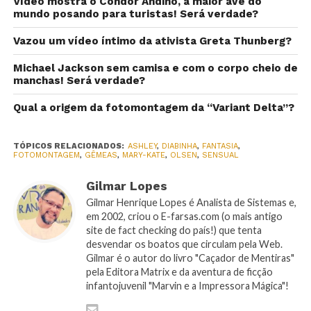
Vídeo mostra o Condor Andino, a maior ave do
mundo posando para turistas! Será verdade?
Vazou um vídeo íntimo da ativista Greta Thunberg?
Michael Jackson sem camisa e com o corpo cheio de
manchas! Será verdade?
Qual a origem da fotomontagem da “Variant Delta”?
TÓPICOS RELACIONADOS:
ASHLEY
,
DIABINHA
,
FANTASIA
,
FOTOMONTAGEM
,
GÊMEAS
,
MARY-KATE
,
OLSEN
,
SENSUAL
Gilmar Lopes
Gilmar Henrique Lopes é Analista de Sistemas e,
em 2002, criou o E-farsas.com (o mais antigo
site de fact checking do país!) que tenta
desvendar os boatos que circulam pela Web.
Gilmar é o autor do livro "Caçador de Mentiras"
pela Editora Matrix e da aventura de ficção
infantojuvenil "Marvin e a Impressora Mágica"!