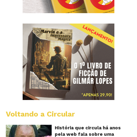
Voltando a Circular
B
Va
A
História que circula há anos
vi
pela web fala sobre uma