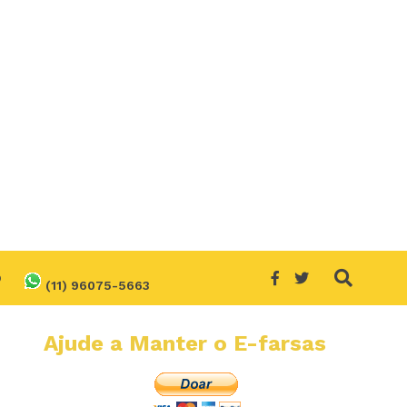
O
(11) 96075-5663
Ajude a Manter o E-farsas