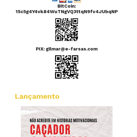
BitCoin:
15c5g4Y4vk84WuTNgVQ3ttqN9fv4JUbqNP
PIX: gilmar@e-farsas.com
Lançamento