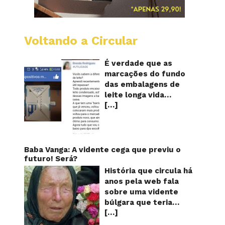
Voltando a Circular
Embala
longa
vida
É verdade que as
mostr
marcações do fundo
quanta
das embalagens de
vezes
leite longa vida
o
[…]
servem para mostrar
leite
foi
quantas vezes o
reapro
produto foi
reaproveitado? O
alerta surgiu no dia 22
Baba Vanga: A vidente cega que previu o
de novembro de 2018,
futuro! Será?
em uma conta no
História que circula há
Facebook e
anos pela web fala
rapidamente se
sobre uma vidente
espalhou também
búlgara que teria
através de grupos no
[…]
ficado cega aos 12
WhatsApp. De acordo
anos, mas teria