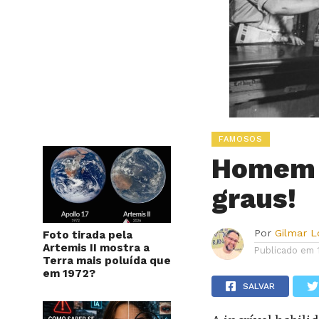
FAMOSOS
Homem g
graus!
Por
Gilmar 
Foto tirada pela
Artemis II mostra a
Publicado em
Terra mais poluída que
em 1972?
SALVAR