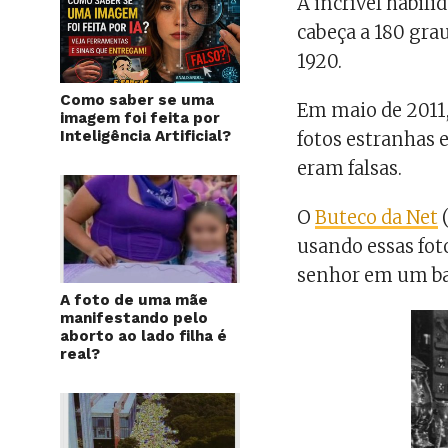
A incrível habili
cabeça a 180 grau
1920.
Como saber se uma
Em maio de 2011
imagem foi feita por
Inteligência Artificial?
fotos estranhas 
eram falsas.
O
Buteco da Net
(
usando essas fot
senhor em um ba
A foto de uma mãe
manifestando pelo
aborto ao lado filha é
real?