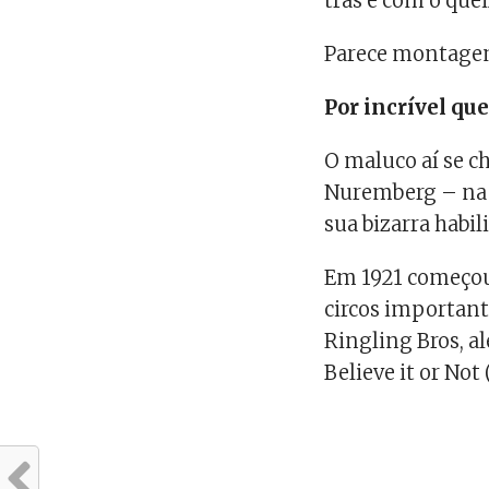
trás e com o quei
Parece montagem
Por incrível que
O maluco aí se c
Nuremberg – na 
sua bizarra habil
Em 1921 começou 
circos important
Ringling Bros, a
Believe it or Not 