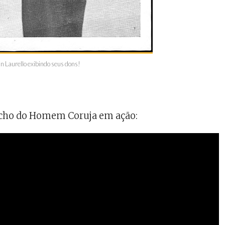
n Laurello exibindo seus dons!
cho do Homem Coruja em ação: