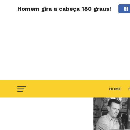
Homem gira a cabeça 180 graus!
HOME
F.A.Q