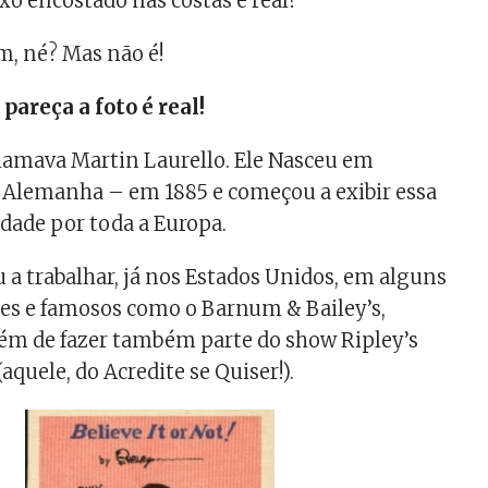
xo encostado nas costas é real?
, né? Mas não é!
 pareça a foto é real!
hamava Martin Laurello. Ele Nasceu em
Alemanha – em 1885 e começou a exibir essa
idade por toda a Europa.
a trabalhar, já nos Estados Unidos, em alguns
es e famosos como o Barnum & Bailey’s,
lém de fazer também parte do show Ripley’s
(aquele, do Acredite se Quiser!).