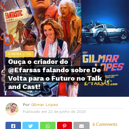
CINEMA / TV
Ouça o criador do
@Efarsas falando sobre De
Volta para o Futuro no Talk
and Cast!
Por
Gilmar Lopes
Publicado em
22 de junho de 2020
6 Comments