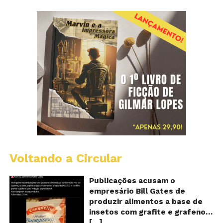
Voltando a Circular
Al
c
o
Publicações acusam o
se
empresário Bill Gates de
d
produzir alimentos a base de
sa
insetos com grafite e grafeno
c
[…]
com o objetivo de reduzir a
in