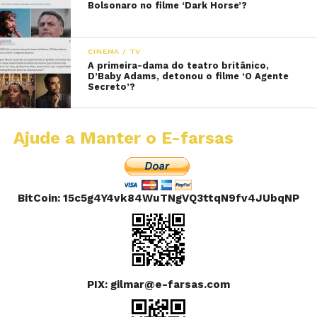
Bolsonaro no filme ‘Dark Horse’?
CINEMA / TV
A primeira-dama do teatro britânico,
D’Baby Adams, detonou o filme ‘O Agente
Secreto’?
Ajude a Manter o E-farsas
BitCoin: 15c5g4Y4vk84WuTNgVQ3ttqN9fv4JUbqNP
PIX: gilmar@e-farsas.com