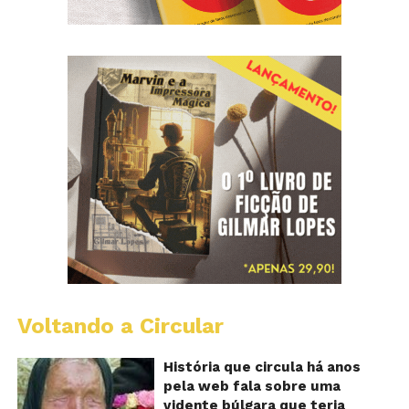
Voltando a Circular
B
Va
A
História que circula há anos
vi
pela web fala sobre uma
ce
vidente búlgara que teria