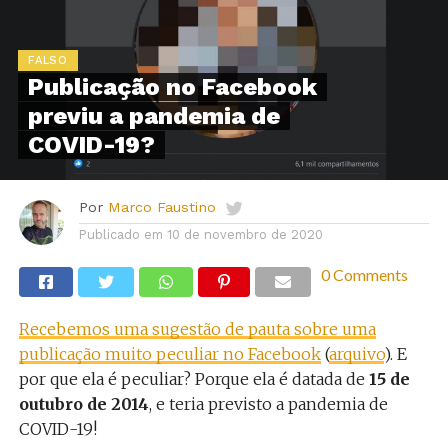
FALSO
Publicação no Facebook
previu a pandemia de
COVID-19?
Por
Marco Faustino
Publicado em
10 de novembro de 2020
0 Comments
Recebemos uma sugestão de pauta sobre uma
publicação muito peculiar no Facebook
(
arquivo
). E
por que ela é peculiar? Porque ela é datada de
15 de
outubro de 2014
, e teria previsto a pandemia de
COVID-19!