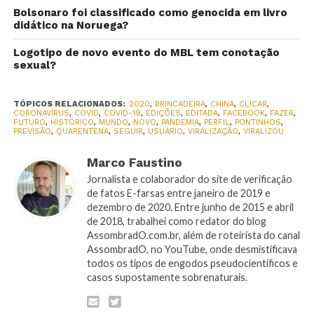
Bolsonaro foi classificado como genocida em livro
didático na Noruega?
Logotipo de novo evento do MBL tem conotação
sexual?
TÓPICOS RELACIONADOS:
2020
,
BRINCADEIRA
,
CHINA
,
CLICAR
,
CORONAVÍRUS
,
COVID
,
COVID-19
,
EDIÇÕES
,
EDITADA
,
FACEBOOK
,
FAZER
,
FUTURO
,
HISTÓRICO
,
MUNDO
,
NOVO
,
PANDEMIA
,
PERFIL
,
PONTINHOS
,
PREVISÃO
,
QUARENTENA
,
SEGUIR
,
USUÁRIO
,
VIRALIZAÇÃO
,
VIRALIZOU
Marco Faustino
Jornalista e colaborador do site de verificação
de fatos E-farsas entre janeiro de 2019 e
dezembro de 2020. Entre junho de 2015 e abril
de 2018, trabalhei como redator do blog
AssombradO.com.br, além de roteirista do canal
AssombradO, no YouTube, onde desmistificava
todos os tipos de engodos pseudocientíficos e
casos supostamente sobrenaturais.