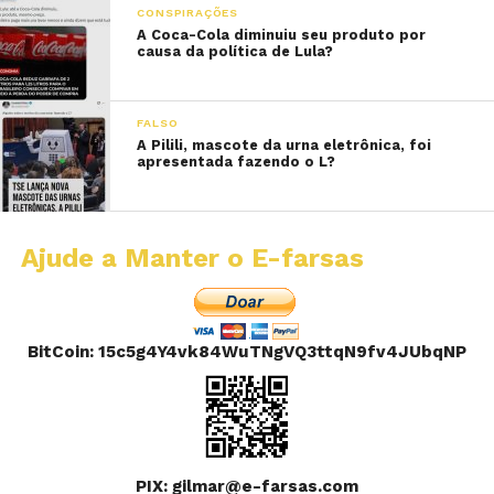
CONSPIRAÇÕES
A Coca-Cola diminuiu seu produto por
causa da política de Lula?
FALSO
A Pilili, mascote da urna eletrônica, foi
apresentada fazendo o L?
Ajude a Manter o E-farsas
BitCoin: 15c5g4Y4vk84WuTNgVQ3ttqN9fv4JUbqNP
PIX: gilmar@e-farsas.com