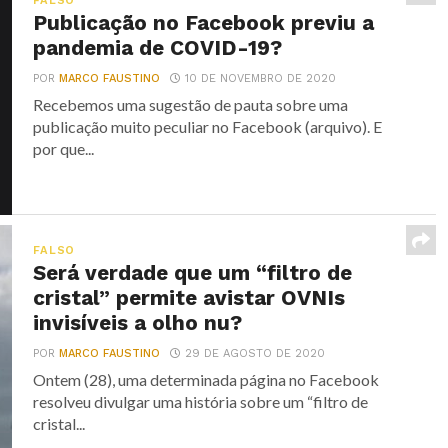
FALSO
Publicação no Facebook previu a
pandemia de COVID-19?
POR
MARCO FAUSTINO
10 DE NOVEMBRO DE 2020
Recebemos uma sugestão de pauta sobre uma
publicação muito peculiar no Facebook (arquivo). E
por que...
FALSO
Será verdade que um “filtro de
cristal” permite avistar OVNIs
invisíveis a olho nu?
POR
MARCO FAUSTINO
29 DE AGOSTO DE 2020
Ontem (28), uma determinada página no Facebook
resolveu divulgar uma história sobre um “filtro de
cristal...