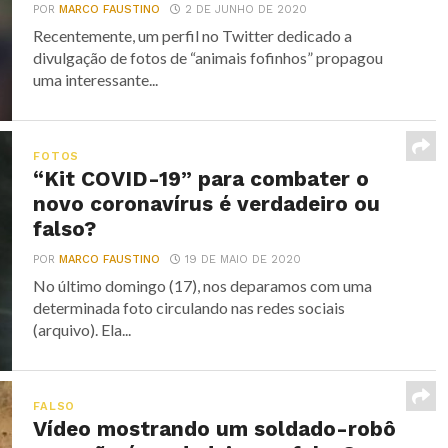
POR
MARCO FAUSTINO
2 DE JUNHO DE 2020
Recentemente, um perfil no Twitter dedicado a
divulgação de fotos de “animais fofinhos” propagou
uma interessante...
FOTOS
“Kit COVID-19” para combater o
novo coronavírus é verdadeiro ou
falso?
POR
MARCO FAUSTINO
19 DE MAIO DE 2020
No último domingo (17), nos deparamos com uma
determinada foto circulando nas redes sociais
(arquivo). Ela...
FALSO
Vídeo mostrando um soldado-robô