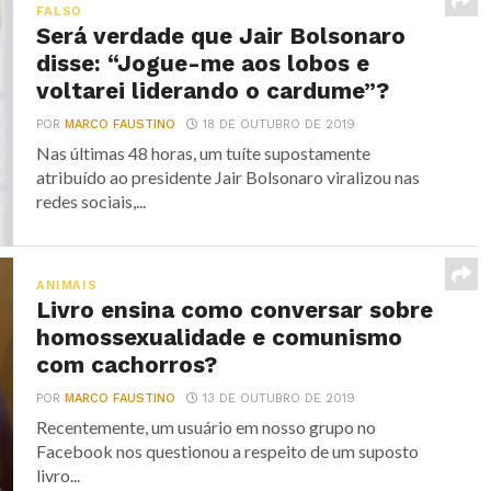
FALSO
Será verdade que Jair Bolsonaro
disse: “Jogue-me aos lobos e
voltarei liderando o cardume”?
POR
MARCO FAUSTINO
18 DE OUTUBRO DE 2019
Nas últimas 48 horas, um tuíte supostamente
atribuído ao presidente Jair Bolsonaro viralizou nas
redes sociais,...
ANIMAIS
Livro ensina como conversar sobre
homossexualidade e comunismo
com cachorros?
POR
MARCO FAUSTINO
13 DE OUTUBRO DE 2019
Recentemente, um usuário em nosso grupo no
Facebook nos questionou a respeito de um suposto
livro...