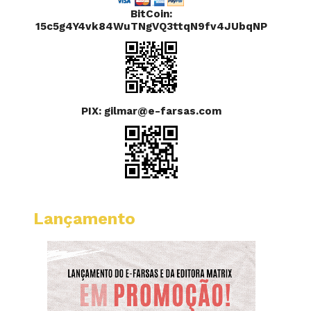
BitCoin:
15c5g4Y4vk84WuTNgVQ3ttqN9fv4JUbqNP
PIX: gilmar@e-farsas.com
Lançamento