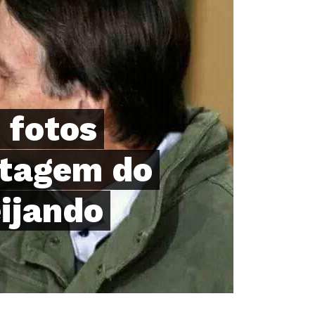
 fotos
tagem do
ijando