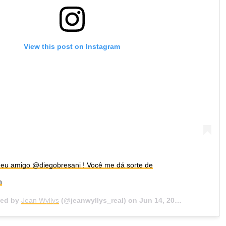
View this post on Instagram
meu amigo @diegobresani ! Você me dá sorte de
m
red by
Jean Wyllys
(@jeanwyllys_real) on
Jun 14, 2018 at 3:42pm PDT