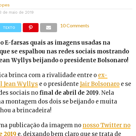
Lopes
3 de maio de 2019
10 Comments
TEXTO
o E-farsas quais as imagens usadas na
ue se espalhou nas redes sociais mostrando
ean Wyllys beijando o presidente Bolsonaro!
ica brinca com a rivalidade entre o
ex-
l Jean Wyllys
e o presidente
Jair Bolsonaro
e se
des sociais no
final de abril de 2019
. Nela
a montagem dos dois se beijando e muita
hou a brincadeira!
ma publicação da imagem no
nosso Twitter no
de 2019
e, deixando bem claro que se trata de