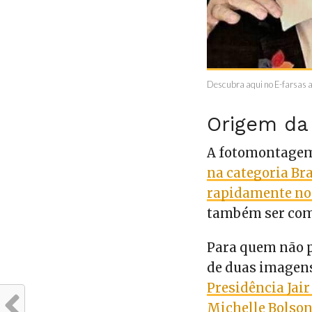
Descubra aqui no E-farsas 
Origem d
A fotomontagem
na categoria Bra
rapidamente no
também ser com
Para quem não p
de duas imagens
Presidência Jai
Michelle Bolso