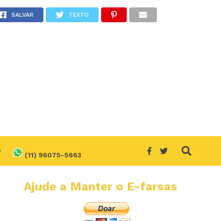
SALVAR
TEXTO
O
(11) 96075-5663
Ajude a Manter o E-farsas