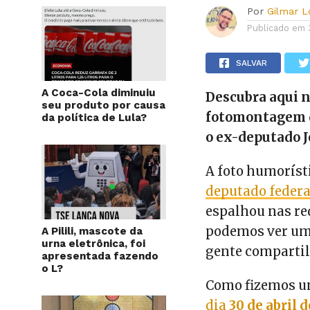
Por
Gilmar 
Publicado em
SALVAR
A Coca-Cola diminuiu
Descubra aqui n
seu produto por causa
fotomontagem q
da política de Lula?
o ex-deputado J
A foto humoríst
deputado federa
espalhou nas re
podemos ver um
A Pilili, mascote da
urna eletrônica, foi
gente compartil
apresentada fazendo
o L?
Como fizemos u
dia
30 de abril 