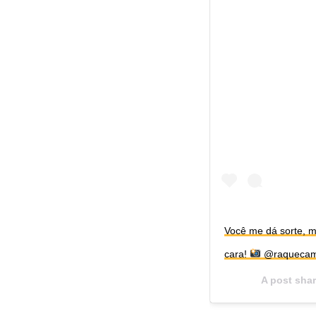
Você me dá sorte, 
cara!
@raqueca
A post sha