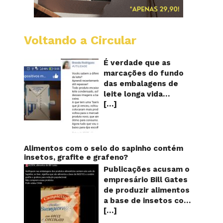
Voltando a Circular
Embala
longa
vida
É verdade que as
mostr
marcações do fundo
quanta
das embalagens de
vezes
leite longa vida
o
[…]
servem para mostrar
leite
foi
quantas vezes o
reapro
produto foi
reaproveitado? O
alerta surgiu no dia 22
Alimentos com o selo do sapinho contém
de novembro de 2018,
insetos, grafite e grafeno?
em uma conta no
Publicações acusam o
Facebook e
empresário Bill Gates
rapidamente se
de produzir alimentos
espalhou também
a base de insetos com
através de grupos no
[…]
grafite e grafeno com
WhatsApp. De acordo
o objetivo de reduzir a