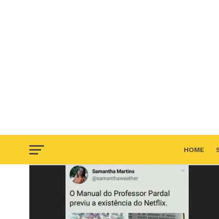
HOME
F.A.Q