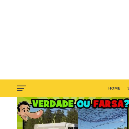
HOME
F.A.Q