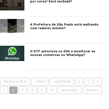
por cores! Será verdade?
A Prefeitura de São Paulo está multando
com radares móveis?
O STF autorizou os EUA a monitorar as
nossas conversas no WhatsApp?
PÁGINA 6 DE 16
« FIRST
‹ ANTERIOR
2
3
4
5
6
7
8
9
10
SEGUINTE ›
ÚLTIMA »