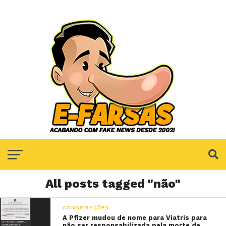
All posts tagged "não"
CONSPIRAÇÕES
A Pfizer mudou de nome para Viatris para
não ser responsabilizada pela morte de