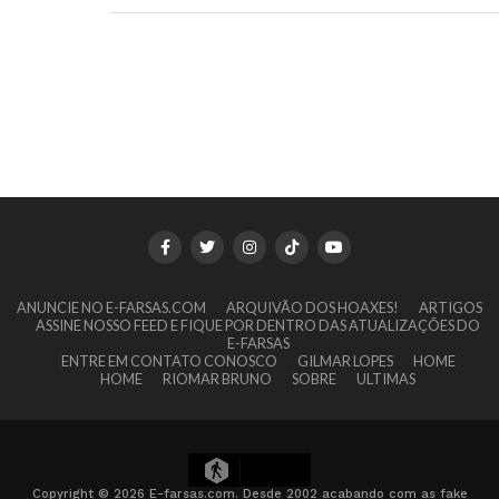
ANUNCIE NO E-FARSAS.COM
ARQUIVÃO DOS HOAXES!
ARTIGOS
ASSINE NOSSO FEED E FIQUE POR DENTRO DAS ATUALIZAÇÕES DO
E-FARSAS
ENTRE EM CONTATO CONOSCO
GILMAR LOPES
HOME
HOME
RIOMAR BRUNO
SOBRE
ULTIMAS
25
Copyright © 2026 E-farsas.com. Desde 2002 acabando com as fake